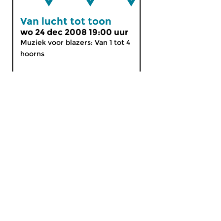
Van lucht tot toon
wo 24 dec 2008 19:00 uur
Muziek voor blazers: Van 1 tot 4
hoorns
MijnCZ
|
Ja, ik doneer!
|
English
Home
Gids
Nieuws