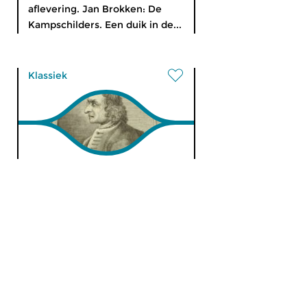
aflevering. Jan Brokken: De
Kampschilders. Een duik in de...
Klassiek
Ochtendeditie
zo 11 dec 2022 07:00 uur
Werken van Leopold Antonín
Kozeluh, Joseph Haydn, Anton
Bruckner, Gustav Mahler...
Klassiek