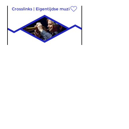
Crosslinks
|
Eigentijdse muziek
Pakrammel
do 8 jun 2017 23:00 uur
Een special rond trompettist en
componist Markus
Stockhausen. Op 2 mei...
Crosslinks
|
Eigentijdse muziek