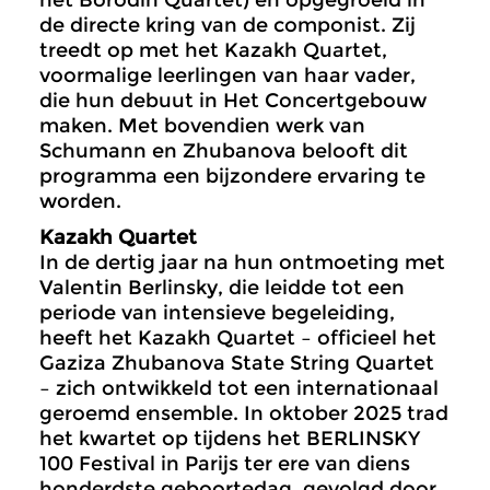
het Borodin Quartet) en opgegroeid in
de directe kring van de componist. Zij
treedt op met het Kazakh Quartet,
voormalige leerlingen van haar vader,
die hun debuut in Het Concertgebouw
maken. Met bovendien werk van
Schumann en Zhubanova belooft dit
programma een bijzondere ervaring te
worden.
Kazakh Quartet
In de dertig jaar na hun ontmoeting met
Valentin Berlinsky, die leidde tot een
periode van intensieve begeleiding,
heeft het Kazakh Quartet – officieel het
Gaziza Zhubanova State String Quartet
– zich ontwikkeld tot een internationaal
geroemd ensemble. In oktober 2025 trad
het kwartet op tijdens het BERLINSKY
100 Festival in Parijs ter ere van diens
honderdste geboortedag, gevolgd door