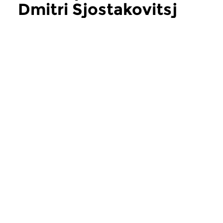
Dmitri Sjostakovitsj
Concertzender
Concertgebouw
Recitals russes
Holland Music
Sessions 1996
vr 22 nov 1991
Werken van o.a. Rachmaninov,
vr 26 jul 1996
Prokofjev en Sjostakovitsj door
Cellist Roman Mekul
Galina Stamenova (viool)...
violiste Natsumi Tam
Meer uit dit archief
meer
Concertzender
Concertzender