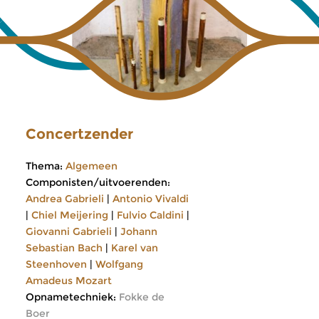
Concertzender
Thema:
Algemeen
Componisten/uitvoerenden:
Andrea Gabrieli
|
Antonio Vivaldi
|
Chiel Meijering
|
Fulvio Caldini
|
Giovanni Gabrieli
|
Johann
Sebastian Bach
|
Karel van
Steenhoven
|
Wolfgang
Amadeus Mozart
Opnametechniek:
Fokke de
Boer