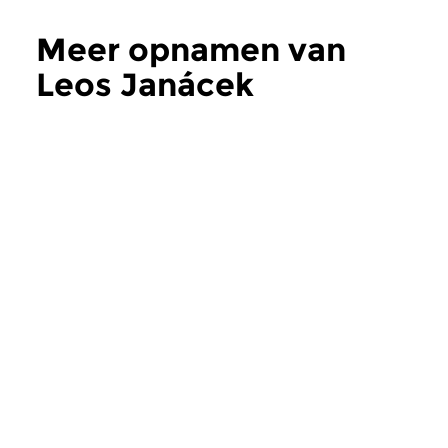
Meer opnamen van
Leos Janácek
Concertzender
Concertgebouw
Reinbert de Leeuw
Skampa Kwart
zon 1 jun 2003
zat 9 nov 1996
Een grootheid die we bepaald
Skampa Kwartet spee
niet elke dag opnamen!
Martinu en Janácek