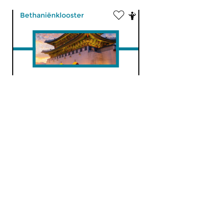
Bethaniënklooster
The Barton Workshop:
Nieuwe Muziek uit
Korea
ma 22 mei 2006
Wat heb je voor me...
Bethaniënklooster