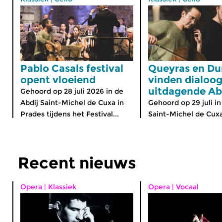
Pablo Casals festival
Queyras en Dur
opent vloeiend
vinden dialoog
uitdagende Ab
Gehoord op 28 juli 2026 in de
Abdij Saint-Michel de Cuxa in
Gehoord op 29 juli in
Prades tijdens het Festival...
Saint-Michel de Cuxa 
Recent nieuws
Opera
|
Klassiek
Opera
|
Vocaal