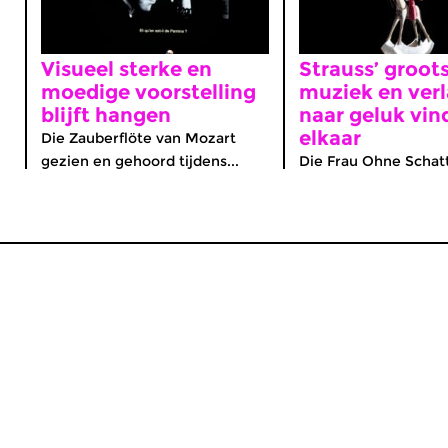
Visueel sterke en
Strauss’ groot
moedige voorstelling
muziek en ver
blijft hangen
naar geluk vin
elkaar
Die Zauberflöte van Mozart
gezien en gehoord tijdens...
Die Frau Ohne Schatt
MijnCZ
|
Ja, ik doneer!
|
English
Home
Gids
Nieuws
Programma’s