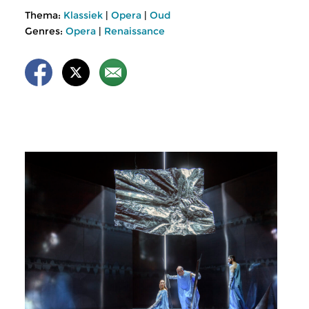
Thema:
Klassiek
|
Opera
|
Oud
Genres:
Opera
|
Renaissance