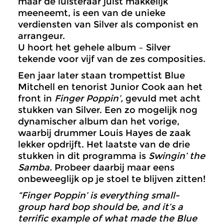
maar de luisteraar juist makkelijk
meeneemt, is een van de unieke
verdiensten van Silver als componist en
arrangeur.
U hoort het gehele album – Silver
tekende voor vijf van de zes composities.
Een jaar later staan trompettist Blue
Mitchell en tenorist Junior Cook aan het
front in
Finger Poppin’,
gevuld met acht
stukken van Silver. Een zo mogelijk nog
dynamischer album dan het vorige,
waarbij drummer Louis Hayes de zaak
lekker opdrijft. Het laatste van de drie
stukken in dit programma is
Swingin’ the
Samba.
Probeer daarbij maar eens
onbeweeglijk op je stoel te blijven zitten!
“Finger Poppin’ is everything small-
group hard bop should be, and it’s a
terrific example of what made the Blue