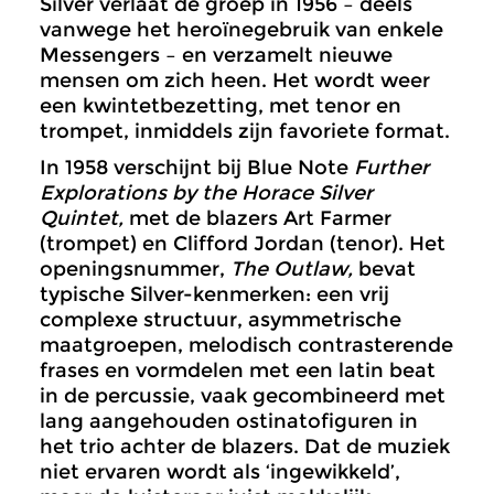
Silver verlaat de groep in 1956 – deels
vanwege het heroïnegebruik van enkele
Messengers – en verzamelt nieuwe
mensen om zich heen. Het wordt weer
een kwintetbezetting, met tenor en
trompet, inmiddels zijn favoriete format.
In 1958 verschijnt bij Blue Note
Further
Explorations by the Horace Silver
Quintet,
met de blazers Art Farmer
(trompet) en Clifford Jordan (tenor). Het
openingsnummer,
The Outlaw,
bevat
typische Silver-kenmerken: een vrij
complexe structuur, asymmetrische
maatgroepen, melodisch contrasterende
frases en vormdelen met een latin beat
in de percussie, vaak gecombineerd met
lang aangehouden ostinatofiguren in
het trio achter de blazers. Dat de muziek
niet ervaren wordt als ‘ingewikkeld’,