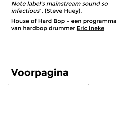
Note label’s mainstream sound so
infectious
“. (Steve Huey).
House of Hard Bop – een programma
van hardbop drummer
Eric Ineke
Voorpagina
Klassiek
Algemeen
Opnames tijdens
Concertzender
Zomerfestival Zeister
Sonos