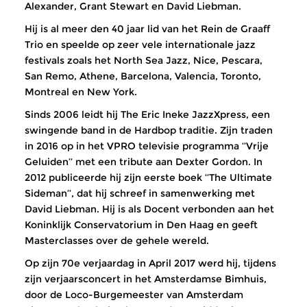
Alexander, Grant Stewart en David Liebman.
Hij is al meer den 40 jaar lid van het Rein de Graaff
Trio en speelde op zeer vele internationale jazz
festivals zoals het North Sea Jazz, Nice, Pescara,
San Remo, Athene, Barcelona, Valencia, Toronto,
Montreal en New York.
Sinds 2006 leidt hij The Eric Ineke JazzXpress, een
swingende band in de Hardbop traditie. Zijn traden
in 2016 op in het VPRO televisie programma ‘’Vrije
Geluiden’’ met een tribute aan Dexter Gordon. In
2012 publiceerde hij zijn eerste boek ‘’The Ultimate
Sideman’’, dat hij schreef in samenwerking met
David Liebman. Hij is als Docent verbonden aan het
Koninklijk Conservatorium in Den Haag en geeft
Masterclasses over de gehele wereld.
Op zijn 70e verjaardag in April 2017 werd hij, tijdens
zijn verjaarsconcert in het Amsterdamse Bimhuis,
door de Loco-Burgemeester van Amsterdam