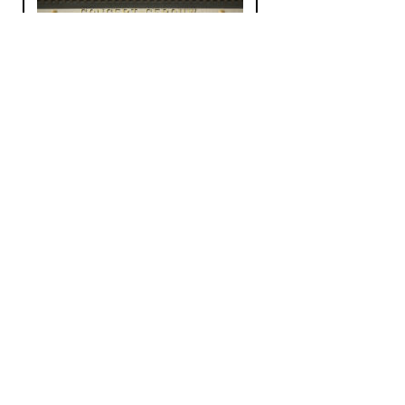
Kortingsactie voor
concert met Pergolesi
en Vivaldi
Op zondagmiddag 14 juni vindt
er in het Concertgebouw een...
Crosslinks
|
Eigentijdse muziek
De laatste
electronische
frequentie van Kirk
Op woensdag 19 oktober 2019
begon het voor Kirk...