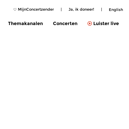
MijnConcertzender
|
Ja, ik doneer!
|
English
Themakanalen
Concerten
Luister live