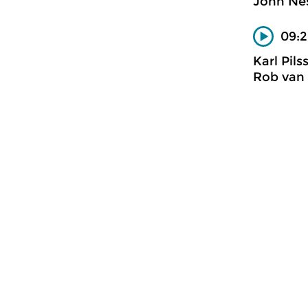
John Nes
09:2
Karl Pils
Rob van 