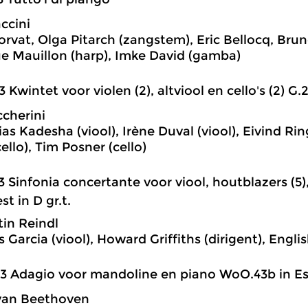
ccini
rvat, Olga Pitarch (zangstem), Eric Bellocq, Bruno
e Mauillon (harp), Imke David (gamba)
3 Kwintet voor violen (2), altviool en cello's (2) G.28
ccherini
ias Kadesha (viool), Irène Duval (viool), Eivind Rin
(cello), Tim Posner (cello)
3 Sinfonia concertante voor viool, houtblazers (5)
st in D gr.t.
in Reindl
s Garcia (viool), Howard Griffiths (dirigent), Eng
3 Adagio voor mandoline en piano WoO.43b in Es 
van Beethoven