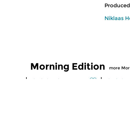
Produced
Niklaas H
Morning Edition
more Morn
Classical Music
Classical M
Morning Edition
Morning
sun 2 aug 2026 07:00 hrs
sat 1 aug