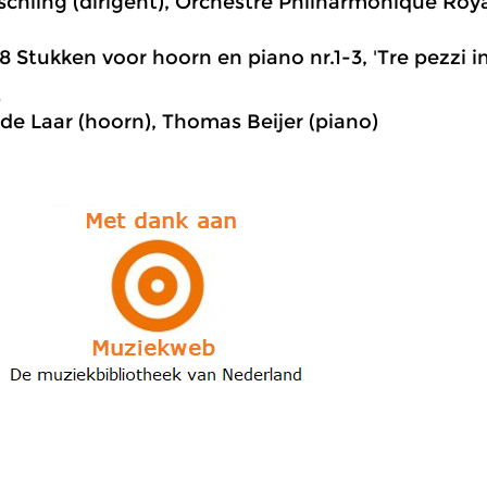
chling (dirigent), Orchestre Philharmonique Roya
8 Stukken voor hoorn en piano nr.1-3, 'Tre pezzi i
s
de Laar (hoorn), Thomas Beijer (piano)