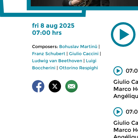
fri 8 aug 2025
07:00 hrs
Composers:
Bohuslav Martinû
|
Franz Schubert
|
Giulio Caccini
|
Ludwig van Beethoven
|
Luigi
Boccherini
|
Ottorino Respighi
07:0
Giulio Ca
Marco Ho
Angéliqu
07:0
Giulio Ca
Marco Ho
Angéliqu