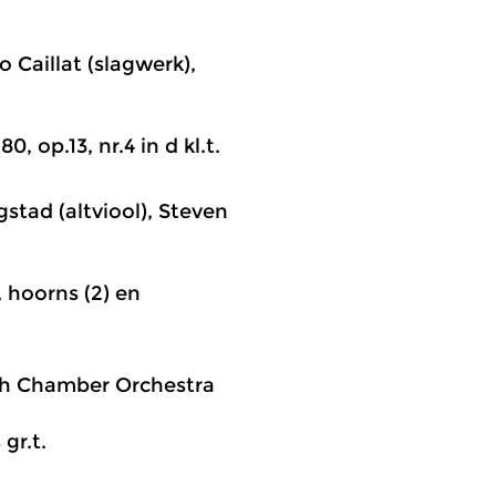
 Caillat (slagwerk),
0, op.13, nr.4 in d kl.t.
gstad (altviool), Steven
, hoorns (2) en
lish Chamber Orchestra
gr.t.