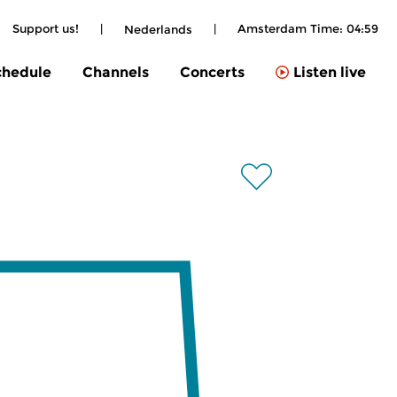
Support us!
|
|
Amsterdam Time:
04:59
Nederlands
chedule
Channels
Concerts
Listen live