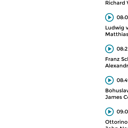
Richard 
08:0
Ludwig 
Matthias
08:2
Franz Sc
Alexandr
08:4
Bohuslav
James Co
09:0
Ottorino