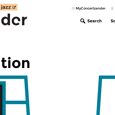
MyConcertzender
|
Search
S
tion