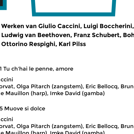
Werken van Giulio Caccini, Luigi Boccherini
Ludwig van Beethoven, Franz Schubert, Boh
Ottorino Respighi, Karl Pilss
1 Tu ch'hai le penne, amore
ccini
rvat, Olga Pitarch (zangstem), Eric Bellocq, Bruno
e Mauillon (harp), Imke David (gamba)
5 Muove si dolce
ccini
rvat, Olga Pitarch (zangstem), Eric Bellocq, Bruno
e Mauillon (harp), Imke David (gamba)