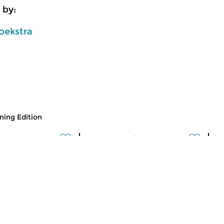
 by:
oekstra
ing Edition
usic
Classical Music
Cl
 Edition
Morning Edition
M
 2026 07:00 hrs
fri 31 jul 2026 07:00 hrs
t