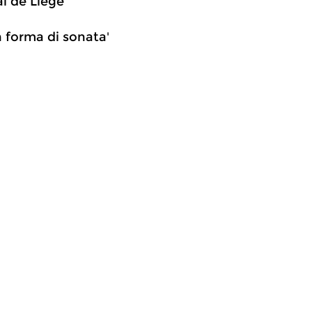
l de Liège
n forma di sonata'