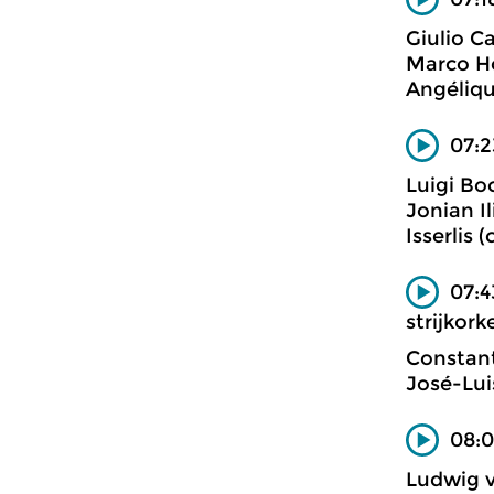
Giulio Ca
Marco Ho
Angéliqu
07:2
Luigi Bo
Jonian Il
Isserlis 
07:4
strijkorke
Constant
José-Lui
08:0
Ludwig 