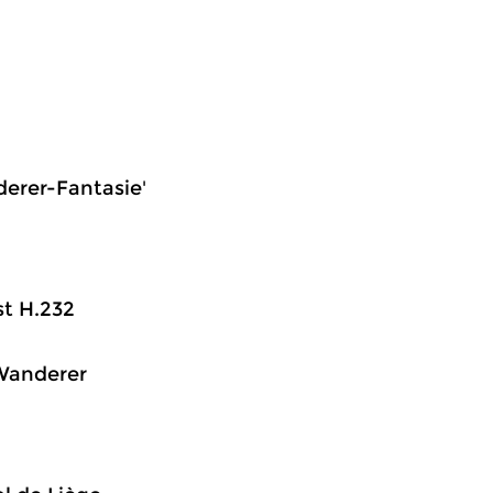
derer-Fantasie'
st H.232
 Wanderer