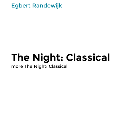
Egbert Randewijk
The Night: Classical
more The Night: Classical
Classical Music
Classical Music
The Night: Classical
The Night: Cla
sun 2 aug 2026 04:00 hrs
sun 19 jul 2026 0
Recent CD releases.
Recent CD releases.