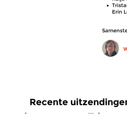
Trist
Erin 
Samenstel
W
Recente uitzendingen
Hedendaags
|
Eigentijdse muziek
Hedendaag