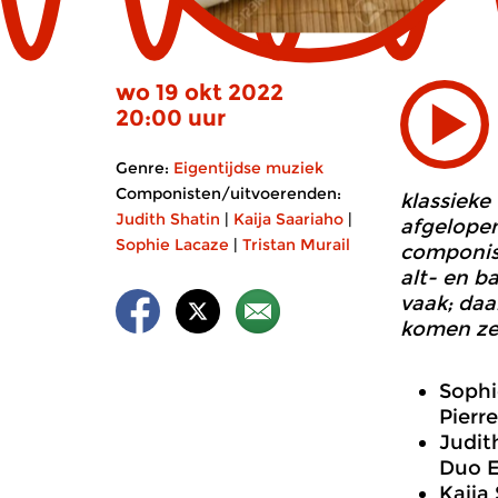
wo 19 okt 2022
20:00 uur
Genre:
Eigentijdse muziek
Componisten/uitvoerenden:
klassieke
Judith Shatin
|
Kaija Saariaho
|
afgelopen
Sophie Lacaze
|
Tristan Murail
componis
alt- en b
vaak; daa
komen ze 
Sophi
Pierre
Judit
Duo E
Kaija