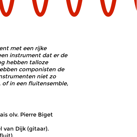
ent met een rijke
 een instrument dat er de
og hebben talloze
hebben componisten de
 instrumenten niet zo
 of in een fluitensemble,
is olv. Pierre Biget
van Dijk (gitaar).
luit).