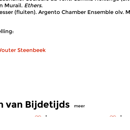
an Murail.
Ethers
.
Lesser (fluiten). Argento Chamber Ensemble olv. 
ling:
outer Steenbeek
 van Bijdetijds
meer
s
Hedendaags
H