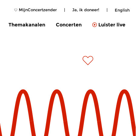
MijnConcertzender
|
Ja, ik doneer!
|
English
Themakanalen
Concerten
Luister live