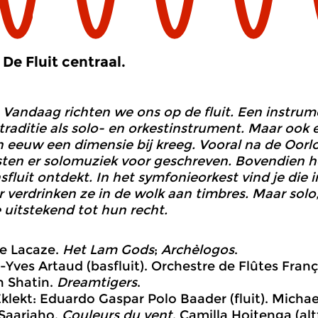
De Fluit centraal.
Vandaag richten we ons op de fluit. Een instrum
 traditie als solo- en orkestinstrument. Maar ook
 eeuw een dimensie bij kreeg. Vooral na de Oorl
ten er solomuziek voor geschreven. Bovendien 
asfluit ontdekt. In het symfonieorkest vind je die
r verdrinken ze in de wolk aan timbres. Maar solo,
uitstekend tot hun recht.
e Lacaze.
Het
Lam Gods
;
Archèlogos
.
-Yves Artaud (basfluit). Orchestre de Flûtes França
h Shatin.
Dreamtigers
.
klekt: Eduardo Gaspar Polo Baader (fluit). Michael 
 Saariaho.
Couleurs du vent
. Camilla Hoitenga (altf