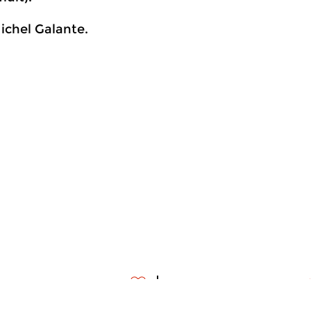
Michel Galante
.
edendaags
|
Eigentijdse muziek
Hedendaags
meer info