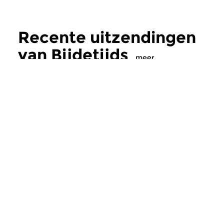
Recente uitzendingen
van Bijdetijds
meer
Hedendaags
|
Eigentijdse muziek
Hedendaags
Bijdetijds
Bijdetijds
wo 5 aug 2026 20:00 uur
ma 3 aug 2026 19
Australische componiste Liza
Hedendaagse muziek
Lim.