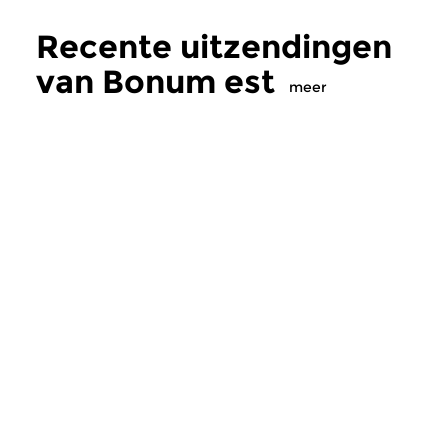
Recente uitzendingen
van Bonum est
meer
Oud
|
Gregoriaans
Oud
|
Gregoriaans
Bonum est
Bonum est
zo 20 mrt 2016 15:00 uur
zo 21 feb 2016 15
Een programma over het
Een programma over
gregoriaans. Aflevering 151:
gregoriaans. Afleveri
Koptische liturgische muziek...
Ensemble Ison, het do