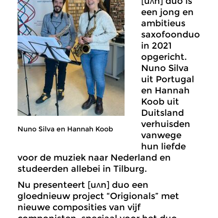
[uʌn] duo is
een jong en
ambitieus
saxofoonduo
in 2021
opgericht.
Nuno Silva
uit Portugal
en Hannah
Koob uit
Duitsland
verhuisden
Nuno Silva en Hannah Koob
vanwege
hun liefde
voor de muziek naar Nederland en
studeerden allebei in Tilburg.
Nu presenteert [uʌn] duo een
gloednieuw project “Origionals” met
nieuwe composities van vijf