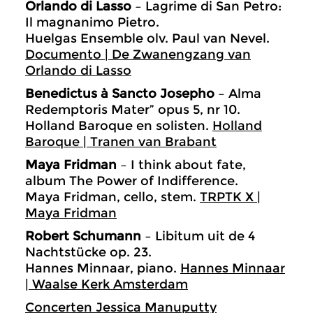
Orlando di Lasso
– Lagrime di San Petro:
Il magnanimo Pietro.
Huelgas Ensemble olv. Paul van Nevel.
Documento | De Zwanengzang van
Orlando di Lasso
Benedictus à Sancto Josepho
– Alma
Redemptoris Mater” opus 5, nr 10.
Holland Baroque en solisten.
Holland
Baroque | Tranen van Brabant
Maya Fridman
– I think about fate,
album The Power of Indifference.
Maya Fridman, cello, stem.
TRPTK X |
Maya Fridman
Robert Schumann
– Libitum uit de 4
Nachtstücke op. 23.
Hannes Minnaar, piano.
Hannes Minnaar
| Waalse Kerk Amsterdam
Concerten Jessica Manuputty