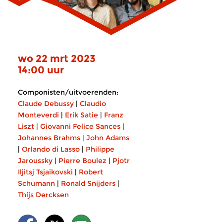
wo 22 mrt 2023
14:00 uur
Componisten/uitvoerenden:
Claude Debussy
|
Claudio
Monteverdi
|
Erik Satie
|
Franz
Liszt
|
Giovanni Felice Sances
|
Johannes Brahms
|
John Adams
|
Orlando di Lasso
|
Philippe
Jaroussky
|
Pierre Boulez
|
Pjotr
Iljitsj Tsjaikovski
|
Robert
Schumann
|
Ronald Snijders
|
Thijs Dercksen