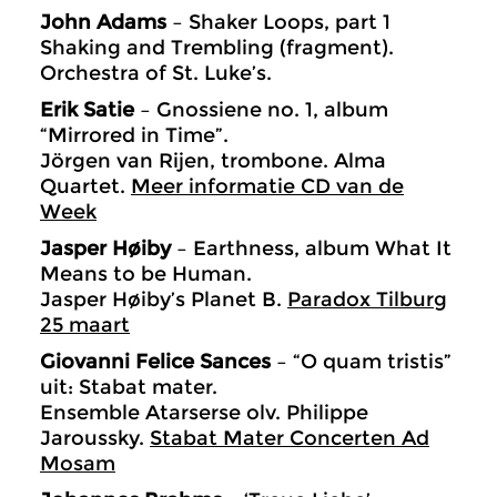
John Adams
– Shaker Loops, part 1
Shaking and Trembling (fragment).
Orchestra of St. Luke’s.
Erik Satie
– Gnossiene no. 1, album
“Mirrored in Time”.
Jörgen van Rijen, trombone. Alma
Quartet.
Meer informatie CD van de
Week
Jasper Høiby
– Earthness, album What It
Means to be Human.
Jasper Høiby’s Planet B.
Paradox Tilburg
25 maart
Giovanni Felice Sances
– “O quam tristis”
uit: Stabat mater.
Ensemble Atarserse olv. Philippe
Jaroussky.
Stabat Mater Concerten Ad
Mosam