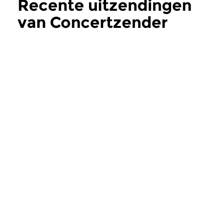
Recente uitzendingen
van Concertzender
Actueel
meer
Hedendaags
Hedendaags
Concertzender
Concertzende
Actueel
Actueel
wo 1 jul 2026 14:00 uur
wo 24 jun 2026 1
Deze week bij de
In deze uitzending v
Concertzender Actueel...
Concertzender Actuee