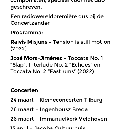
componisten, speciaal voor het duo
geschreven.
Een radiowereldpremière dus bij de
Concertzender.
Programma:
Raivis Misjuns
– Tension is still motion
(2022)
José Mora-Jiménez
– Toccata No. 1
“Slap”, Interlude No. 2 “Echoes” en
Toccata No. 2 “Fast runs” (2022)
Concerten
24 maart – Kleineconcerten Tilburg
26 maart – Ingenhousz Breda
26 maart – Immanuelkerk Veldhoven
15 april – Jacoba Cultuurhuis