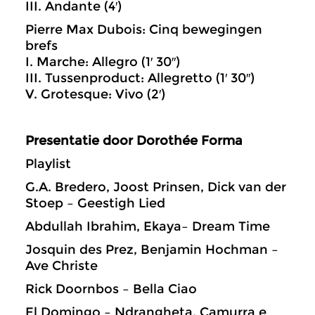
III. Andante (4′)
Pierre Max Dubois: Cinq bewegingen
brefs
I. Marche: Allegro (1′ 30″)
III. Tussenproduct: Allegretto (1′ 30″)
V. Grotesque: Vivo (2′)
Presentatie door Dorothée Forma
Playlist
G.A. Bredero, Joost Prinsen, Dick van der
Stoep – Geestigh Lied
Abdullah Ibrahim, Ekaya– Dream Time
Josquin des Prez, Benjamin Hochman –
Ave Christe
Rick Doornbos – Bella Ciao
El Domingo – Ndrangheta, Camurra e