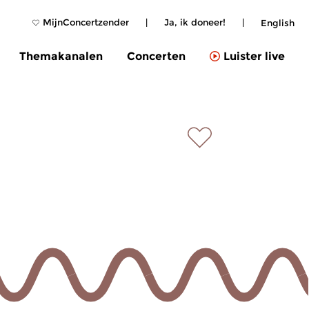
MijnConcertzender
|
Ja, ik doneer!
|
English
Themakanalen
Concerten
Luister live