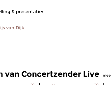
ling & presentatie:
ijs van Dijk
n van Concertzender Live
mee
Jazz
|
improvisatie
Ja