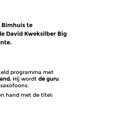
t
Bimhuis
te
de
David Kweksilber Big
nte.
steld programma met
Band.
Hij wordt
de guru
 saxofoons.
n hand met de titel: