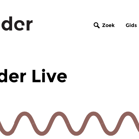
Zoek
Gids
er Live