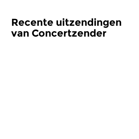
Recente uitzendingen
van Concertzender
Live
meer
Hedendaags
|
Strijkkwartet
Klassiek
Concertzender Live
Concertzender
do 6 aug 2026 14:00 uur
vr 31 jul 2026 14:
Prikkelende concerten in een
De jonge Italiaanse ce
monument van Industriële
Ettore Pagano won d
Revolutie.
Elisabethwedstrijd 20