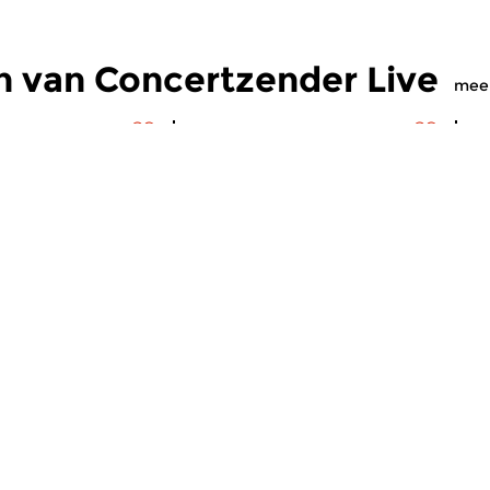
n van Concertzender Live
mee
s
|
Strijkkwartet
Hedendaags
H
zender Live
Concertzender Live
C
2026 14:00 uur
do 7 mei 2026 14:00 uur
v
tten de avant-garde
Jong bloed stroomt door de
He
gingen ze goed los.
aderen van November Music.
on
Pa