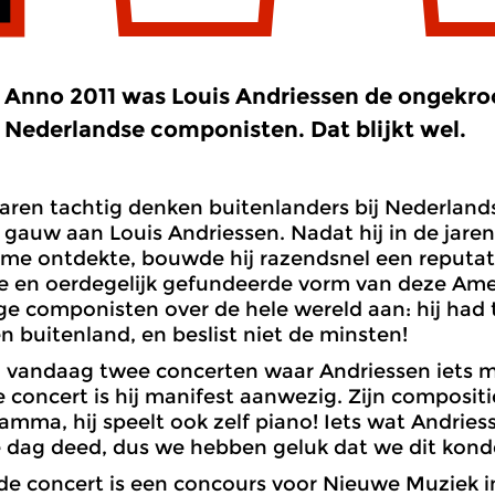
Anno 2011 was Louis Andriessen de ongekro
Nederlandse componisten. Dat blijkt wel.
jaren tachtig denken buitenlanders bij Nederla
 gauw aan Louis Andriessen. Nadat hij in de jaren
me ontdekte, bouwde hij razendsnel een reputati
e en oerdegelijk gefundeerde vorm van deze Ameri
ge componisten over de hele wereld aan: hij had t
n buitenland, en beslist niet de minsten!
 vandaag twee concerten waar Andriessen iets m
e concert is hij manifest aanwezig. Zijn composit
amma, hij speelt ook zelf piano! Iets wat Andries
e dag deed, dus we hebben geluk dat we dit kon
e concert is een concours voor Nieuwe Muziek in