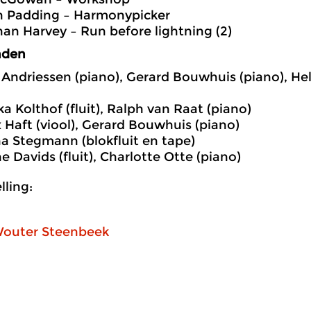
jn Padding – Harmonypicker
han Harvey – Run before lightning (2)
nden
s Andriessen (piano), Gerard Bouwhuis (piano), Hele
ka Kolthof (fluit), Ralph van Raat (piano)
x Haft (viool), Gerard Bouwhuis (piano)
na Stegmann (blokfluit en tape)
e Davids (fluit), Charlotte Otte (piano)
ling:
outer Steenbeek