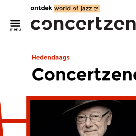
ontdek
Hedendaags
Concertzend