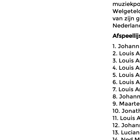
muziekpo
Welgeteld
van zijn 
Nederlan
Afspeellij
1. Johann
2. Louis 
3. Louis 
4. Louis 
5. Louis 
6. Louis
7. Louis 
8. Johann
9. Maarte
10. Jonat
11. Louis
12. Johan
13. Lucian
14. Ned 