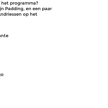
p het programma?
ijn Padding, en een paar
Andriessen op het
ante
go