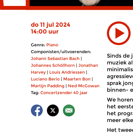
do 11 jul 2024
14:00 uur
Genre:
Piano
Componisten/uitvoerenden:
Sinds de 
Johann Sebastian Bach
|
muziek al
Johannes Schöllhorn
|
Jonathan
minimalis
Harvey
|
Louis Andriessen
|
agressiev
Luciano Berio
|
Maarten Bon
|
sprak jon
Martijn Padding
|
Ned McGowan
binnen- e
Tag:
Concertzender 40 jaar
We horen
het eerst
het progr
meer elk
Het tweed