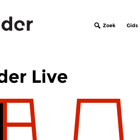
Zoek
Gids
er Live