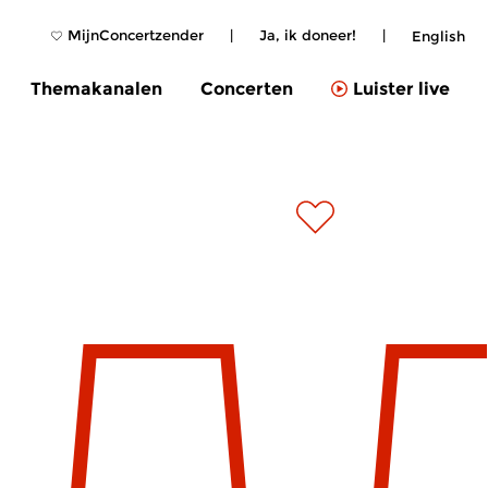
MijnConcertzender
|
Ja, ik doneer!
|
English
Themakanalen
Concerten
Luister live