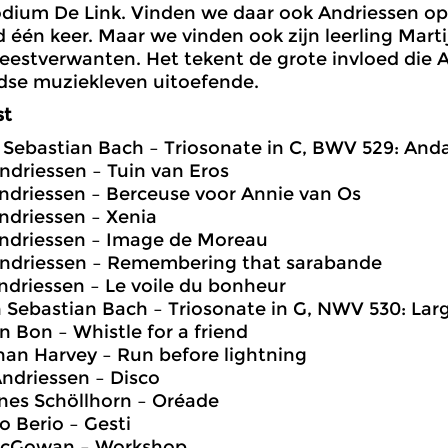
dium De Link. Vinden we daar ook Andriessen o
 één keer. Maar we vinden ook zijn leerling Mart
geestverwanten. Het tekent de grote invloed die 
dse muziekleven uitoefende.
st
 Sebastian Bach – Triosonate in C, BWV 529: And
Andriessen – Tuin van Eros
Andriessen – Berceuse voor Annie van Os
Andriessen – Xenia
Andriessen – Image de Moreau
 Andriessen – Remembering that sarabande
Andriessen – Le voile du bonheur
 Sebastian Bach – Triosonate in G, NWV 530: Lar
n Bon – Whistle for a friend
han Harvey – Run before lightning
 Andriessen – Disco
nes Schöllhorn – Oréade
o Berio – Gesti
McGowan – Workshop