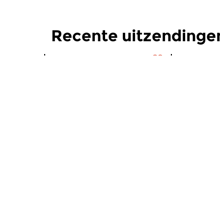
Recente uitzendinge
Hedendaags
|
Strijkkwartet
Hedendaag
Concertzender Live
Concert
do 6 aug 2026 14:00 uur
do 16 jul 
Prikkelende concerten in een
Toen de Bri
monument van Industriële
ontdekten, 
Revolutie.