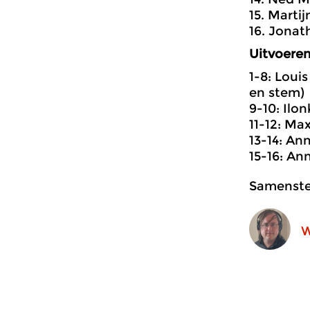
15. Marti
16. Jonat
Uitvoere
1-8: Loui
en stem)
9-10: Ilon
11-12: Ma
13-14: An
15-16: Ann
Samenstel
W