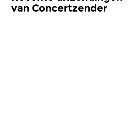
van Concertzender
Live
meer
Hedendaags
|
Strijkkwartet
Hedendaags
Concertzender Live
Concertzender
do 16 jul 2026 14:00 uur
do 7 mei 2026 14
Toen de Britten de avant-garde
Jong bloed stroomt 
ontdekten, gingen ze goed los.
aderen van Novembe
Meer van