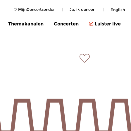
MijnConcertzender
|
Ja, ik doneer!
|
English
Themakanalen
Concerten
Luister live