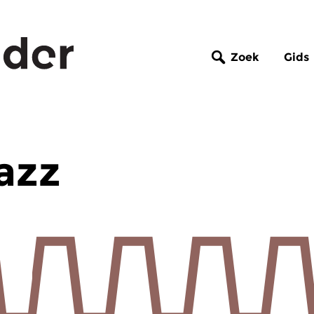
Zoek
Gids
azz