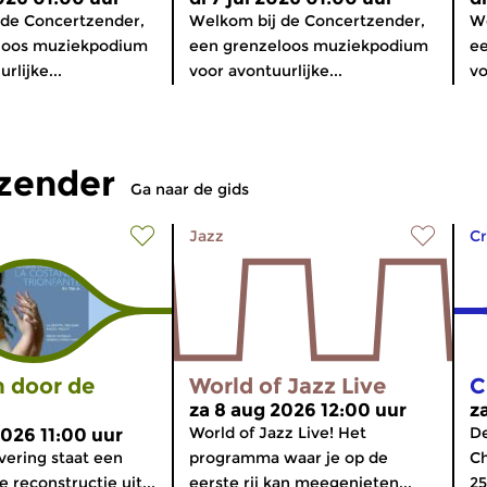
 de Concertzender,
Welkom bij de Concertzender,
We
loos muziekpodium
een grenzeloos muziekpodium
e
rlijke...
voor avontuurlijke...
vo
tzender
Ga naar de gids
Jazz
Cr
 door de
World of Jazz Live
C
za 8 aug 2026 12:00 uur
z
World of Jazz Live! Het
De
2026 11:00 uur
evering staat een
programma waar je op de
Ch
 reconstructie uit...
eerste rij kan meegenieten...
25