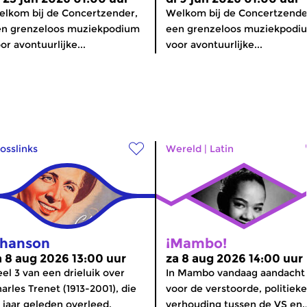
lkom bij de Concertzender,
Welkom bij de Concertzende
en grenzeloos muziekpodium
een grenzeloos muziekpodi
or avontuurlijke...
voor avontuurlijke...
osslinks
Wereld
|
Latin
hanson
¡Mambo!
a 8 aug 2026 13:00 uur
za 8 aug 2026 14:00 uur
el 3 van een drieluik over
In Mambo vandaag aandacht
arles Trenet (1913-2001), die
voor de verstoorde, politieke
 jaar geleden overleed.
verhouding tussen de VS en..