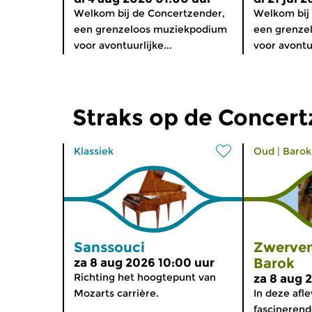
Welkom bij de Concertzender,
Welkom bij
een grenzeloos muziekpodium
een grenze
voor avontuurlijke...
voor avontuu
Straks op de Concer
Klassiek
Oud
|
Barok
Sanssouci
Zwerven
Barok
za 8 aug 2026 10:00 uur
Richting het hoogtepunt van
za 8 aug 
Mozarts carrière.
In deze afl
fascinerende