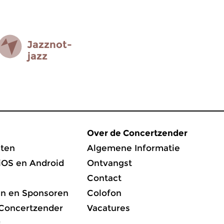
Jazz­not­
jazz
Over de Concertzender
ten
Algemene Informatie
iOS en Android
Ontvangst
Contact
en en Sponsoren
Colofon
 Concertzender
Vacatures
s