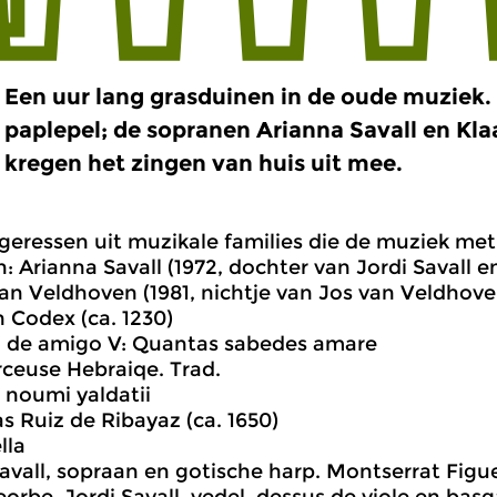
Een uur lang grasduinen in de oude muziek
paplepel; de sopranen Arianna Savall en Kl
kregen het zingen van huis uit mee.
eressen uit muzikale families die de muziek met
: Arianna Savall (1972, dochter van Jordi Savall 
van Veldhoven (1981, nichtje van Jos van Veldhove
n Codex (ca. 1230)
a de amigo V: Quantas sabedes amare
erceuse Hebraiqe. Trad.
 noumi yaldatii
s Ruiz de Ribayaz (ca. 1650)
lla
avall, sopraan en gotische harp. Montserrat Figu