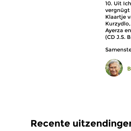
10. Uit I
vergnügt
Klaartje 
Kurzydlo,
Ayerza en
(CD J.S.
Samenstel
B
Recente uitzendinge