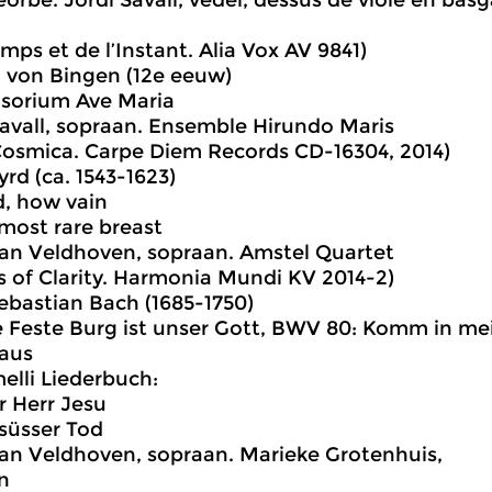
heorbe. Jordi Savall, vedel, dessus de viole en ba
mps et de l’Instant. Alia Vox AV 9841)
 von Bingen (12e eeuw)
nsorium Ave Maria
avall, sopraan. Ensemble Hirundo Maris
osmica. Carpe Diem Records CD-16304, 2014)
yrd (ca. 1543-1623)
d, how vain
 most rare breast
van Veldhoven, sopraan. Amstel Quartet
 of Clarity. Harmonia Mundi KV 2014-2)
bastian Bach (1685-1750)
ne Feste Burg ist unser Gott, BWV 80: Komm in me
aus
elli Liederbuch:
er Herr Jesu
süsser Tod
van Veldhoven, sopraan. Marieke Grotenhuis,
n