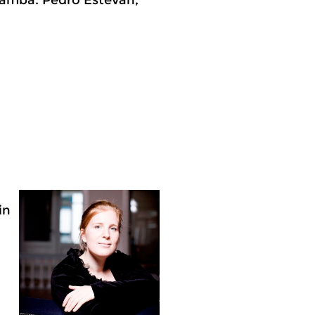
sgamba. Pedro Estevan,
in