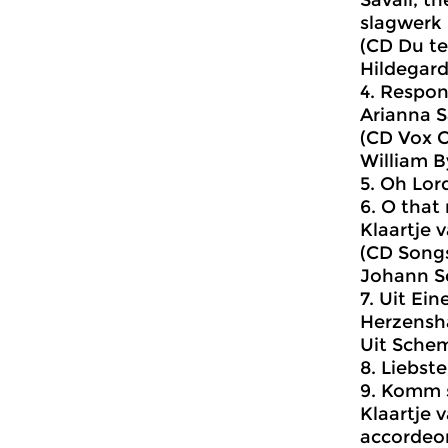
Savall, t
slagwerk
(CD Du te
Hildegard
4. Respo
Arianna S
(CD Vox C
William B
5. Oh Lor
6. O that
Klaartje 
(CD Songs
Johann Se
7. Uit Ei
Herzensh
Uit Schem
8. Liebst
9. Komm 
Klaartje 
accordeo