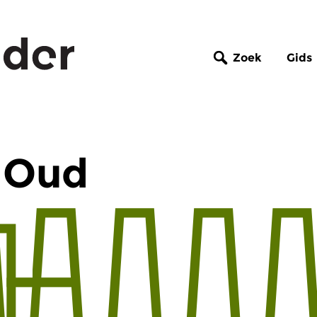
Zoek
Gids
 Oud