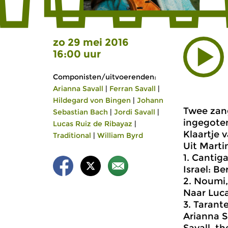
zo 29 mei 2016
16:00 uur
Componisten/uitvoerenden:
Arianna Savall
|
Ferran Savall
|
Hildegard von Bingen
|
Johann
Twee zang
Sebastian Bach
|
Jordi Savall
|
ingegoten
Lucas Ruiz de Ribayaz
|
Klaartje 
Traditional
|
William Byrd
Uit Marti
1. Cantig
Israel: B
2. Noumi,
Naar Luca
3. Tarante
Arianna S