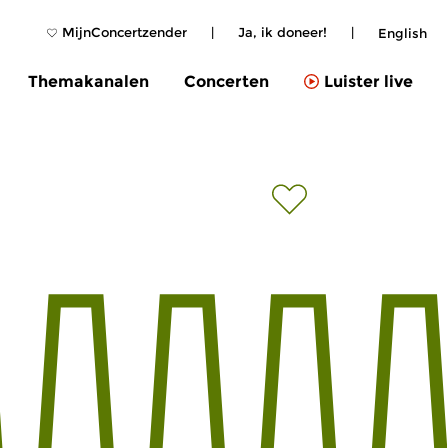
MijnConcertzender
|
Ja, ik doneer!
|
English
Themakanalen
Concerten
Luister live