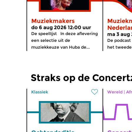
Muziekmakers
Muziekm
Nederla
do 6 aug 2026 12:00 uur
De speellijst In deze aflevering
ma 3 aug 
een selectie uit de
De podcast 
muziekkeuze van Huba de...
het tweede 
Straks op de Concer
Klassiek
Wereld
|
Af