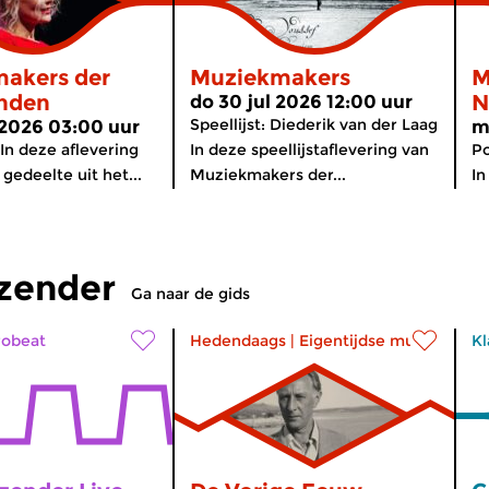
akers der
Muziekmakers
M
nden
N
do 30 jul 2026 12:00 uur
Speellijst: Diederik van der Laag
2026 03:00 uur
m
In deze aflevering
In deze speellijstaflevering van
Po
gedeelte uit het...
Muziekmakers der...
In
tzender
Ga naar de gids
robeat
Hedendaags
|
Eigentijdse muziek
Kl