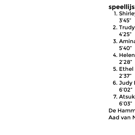
speellijs
Shirle
3’45”
Trudy
4’25”
Amina
5’40”
Helen
2’28”
Ethel
2’37”
Judy 
6’02”
Atsuk
6’03”
De Hammo
Aad van 