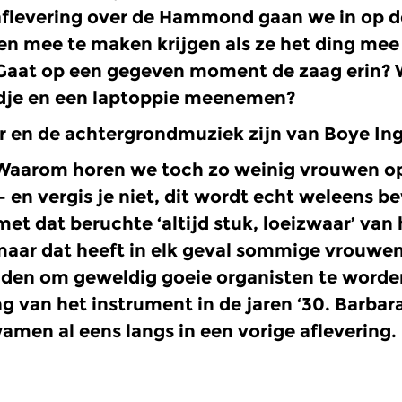
aflevering over de Hammond gaan we in op d
en mee te maken krijgen als ze het ding me
Gaat op een gegeven moment de zaag erin? 
dje en een laptoppie meenemen?
r en de achtergrondmuziek zijn van Boye In
 Waarom horen we toch zo weinig vrouwen 
– en vergis je niet, dit wordt echt weleens 
et dat beruchte ‘altijd stuk, loeizwaar’ van
aar dat heeft in elk geval sommige vrouwen 
en om geweldig goeie organisten te worden
ng van het instrument in de jaren ‘30. Barba
amen al eens langs in een vorige aflevering. 