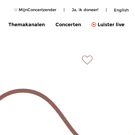
MijnConcertzender
|
Ja, ik doneer!
|
English
Themakanalen
Concerten
Luister live