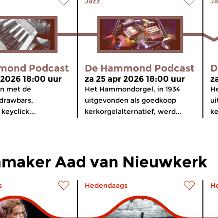
Jazz
Ja
mond Podcast
De Hammond Podcast
D
 2026 18:00 uur
za 25 apr 2026 18:00 uur
z
en met de
Het Hammondorgel, in 1934
He
drawbars,
uitgevonden als goedkoop
ui
 keyclick...
kerkorgelalternatief, werd...
ke
maker Aad van Nieuwkerk
s
Hedendaags
H