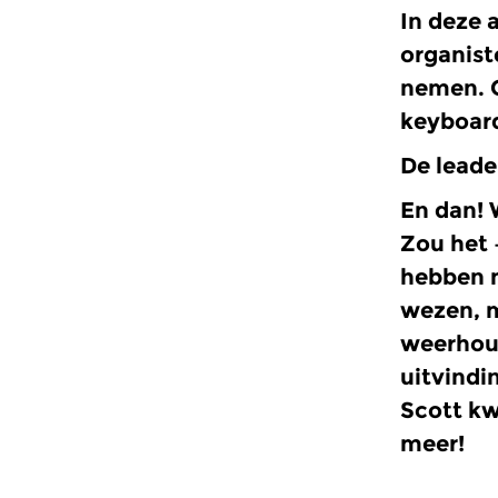
In deze 
organist
nemen. 
keyboar
De leade
En dan!
Zou het 
hebben m
wezen, m
weerhoud
uitvindi
Scott kw
meer!