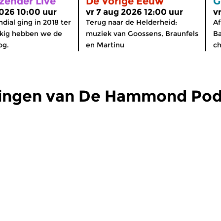
zender Live
De Vorige Eeuw
G
2026 10:00 uur
vr 7 aug 2026 12:00 uur
v
dial ging in 2018 ter
Terug naar de Helderheid:
Af
kkig hebben we de
muziek van Goossens, Braunfels
B
og.
en Martinu
ch
dingen van De Hammond Pod