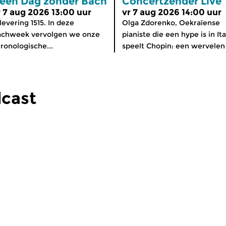
een Dag zonder Bach
Concertzender Live
r 7 aug 2026 13:00 uur
vr 7 aug 2026 14:00 uur
levering 1515. In deze
Olga Zdorenko, Oekraïense
achweek vervolgen we onze
pianiste die een hype is in Ita
ronologische...
speelt Chopin: een wervelend
cast