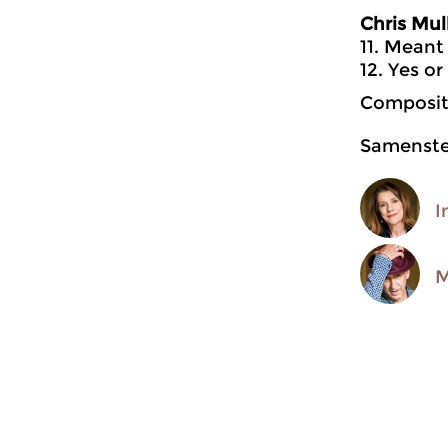
Chris Mul
11. Meant
12. Yes o
Compositi
Samenstel
I
M