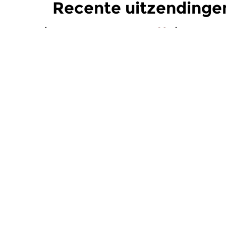
Recente uitzendingen
Jazz
Jazz
De Jazz Delta
De Jazz 
za 18 jul 2026 20:00 uur
za 20 jun
Nederjazz en meer. Zangeres
Nederjazz 
Ineke Vandoorn en gitarist Marc
Ineke Vando
van Vugt duiken in de...
van Vugt dui
Meer van programma
Jazz
Jazz