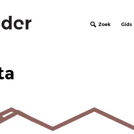
Zoek
Gids
ta