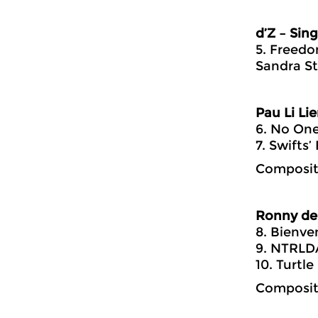
d’Z – Sin
5. Freedo
Sandra St
Pau Li L
6. No On
7. Swifts’
Compositi
Ronny de
8. Bienve
9. NTRLDA
10. Turtle
Composit