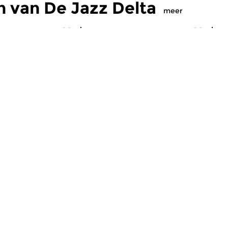
 van De Jazz Delta
meer
Jazz
Ja
Delta
De Jazz Delta
D
 2026 20:00 uur
za 16 mei 2026 20:00 uur
z
en meer. Zangeres
Nederjazz en meer. Zangeres
Ne
orn en gitarist Marc
Ineke Vandoorn en gitarist Marc
In
ken in de...
van Vugt duiken in de...
va
maker Ineke Vandoorn
Jazz
Ja