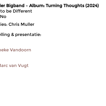
ler Bigband – Album: Turning Thoughts (2024)
 to be Different
r No
es: Chris Muller
ling & presentatie:
neke Vandoorn
arc van Vugt