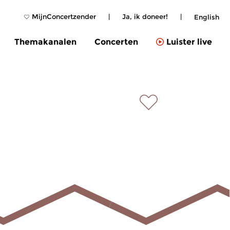
MijnConcertzender
|
Ja, ik doneer!
|
English
Themakanalen
Concerten
Luister live