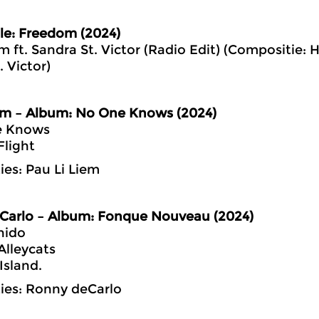
gle: Freedom (2024)
m ft. Sandra St. Victor (Radio Edit) (Compositie:
. Victor)
iem – Album: No One Knows (2024)
e Knows
 Flight
es: Pau Li Liem
Carlo – Album: Fonque Nouveau (2024)
nido
lleycats
 Island.
ies: Ronny deCarlo