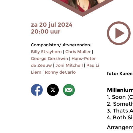
za 20 jul 2024
20:00 uur
Componisten/uitvoerenden:
Billy Strayhorn
|
Chris Muller
|
George Gershwin
|
Hans-Peter
de Zeeuw
|
Joni Mitchell
|
Pau Li
Liem
|
Ronny deCarlo
foto: Karen
Millenium
1. Soon (
2. Someth
3. Thats 
4. Both S
Arrangem