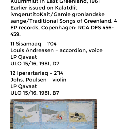
Kuummiut in East Greenland, 1961
Earlier issued on Kalatdlit
ivngerutitoKait/Gamle gronlandske
sange/Traditional Songs of Greenland, 4
EP records, Copenhagen: RCA DFS 456-
459.
11 Sisamaaq – 1’04
Louis Andreasen – accordion, voice
LP Qavaat
ULO 15/16, 1981, D7
12 Iperartariaq – 2’14
Johs. Poulsen – violin
LP Qavaat
ULO 15/16, 1981, B7