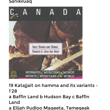
Sanikiluaq
19 Katajjait on hamma and its variants –
1’28
a Baffin Land b Hudson Bay c Baffin
Land
a Elijah Pudloo Mageeta, Temegeak