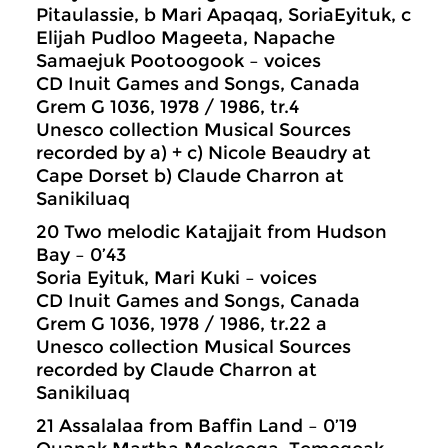
Pitaulassie, b Mari Apaqaq, SoriaEyituk, c
Elijah Pudloo Mageeta, Napache
Samaejuk Pootoogook – voices
CD Inuit Games and Songs, Canada
Grem G 1036, 1978 / 1986, tr.4
Unesco collection Musical Sources
recorded by a) + c) Nicole Beaudry at
Cape Dorset b) Claude Charron at
Sanikiluaq
20 Two melodic Katajjait from Hudson
Bay – 0’43
Soria Eyituk, Mari Kuki – voices
CD Inuit Games and Songs, Canada
Grem G 1036, 1978 / 1986, tr.22 a
Unesco collection Musical Sources
recorded by Claude Charron at
Sanikiluaq
21 Assalalaa from Baffin Land – 0’19