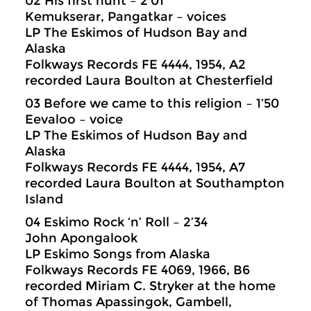
02 His first hunt – 2’01
Kemukserar, Pangatkar – voices
LP The Eskimos of Hudson Bay and
Alaska
Folkways Records FE 4444, 1954, A2
recorded Laura Boulton at Chesterfield
03 Before we came to this religion – 1’50
Eevaloo – voice
LP The Eskimos of Hudson Bay and
Alaska
Folkways Records FE 4444, 1954, A7
recorded Laura Boulton at Southampton
Island
04 Eskimo Rock ‘n’ Roll – 2’34
John Apongalook
LP Eskimo Songs from Alaska
Folkways Records FE 4069, 1966, B6
recorded Miriam C. Stryker at the home
of Thomas Apassingok, Gambell,