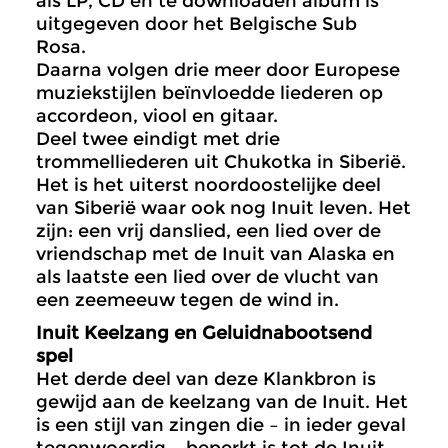
als LP, CD en te downloaden album is
uitgegeven door het Belgische Sub
Rosa.
Daarna volgen drie meer door Europese
muziekstijlen beïnvloedde liederen op
accordeon, viool en gitaar.
Deel twee eindigt met drie
trommelliederen uit Chukotka in Siberië.
Het is het uiterst noordoostelijke deel
van Siberië waar ook nog Inuit leven. Het
zijn: een vrij danslied, een lied over de
vriendschap met de Inuit van Alaska en
als laatste een lied over de vlucht van
een zeemeeuw tegen de wind in.
Inuit Keelzang en Geluidnabootsend
spel
Het derde deel van deze Klankbron is
gewijd aan de keelzang van de Inuit. Het
is een stijl van zingen die – in ieder geval