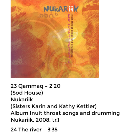
23 Qammaq – 2’20
(Sod House)
Nukariik
(Sisters Karin and Kathy Kettler)
Album Inuit throat songs and drumming
Nukariik, 2008, tr.1
24 The river – 3’35