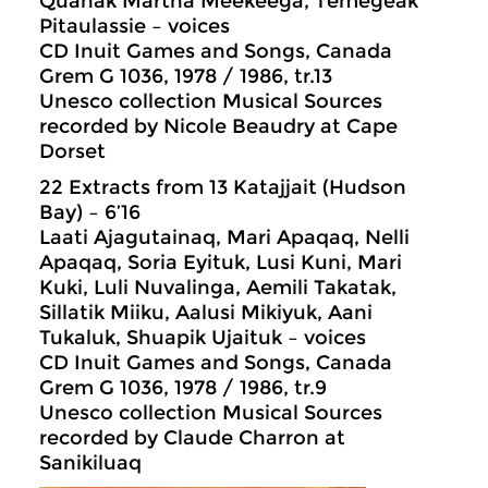
Quanak Martha Meekeega, Temegeak
Pitaulassie – voices
CD Inuit Games and Songs, Canada
Grem G 1036, 1978 / 1986, tr.13
Unesco collection Musical Sources
recorded by Nicole Beaudry at Cape
Dorset
22 Extracts from 13 Katajjait (Hudson
Bay) – 6’16
Laati Ajagutainaq, Mari Apaqaq, Nelli
Apaqaq, Soria Eyituk, Lusi Kuni, Mari
Kuki, Luli Nuvalinga, Aemili Takatak,
Sillatik Miiku, Aalusi Mikiyuk, Aani
Tukaluk, Shuapik Ujaituk – voices
CD Inuit Games and Songs, Canada
Grem G 1036, 1978 / 1986, tr.9
Unesco collection Musical Sources
recorded by Claude Charron at
Sanikiluaq