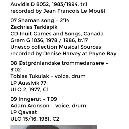
Auvidis D 8052, 1983/1994, tr.1
recorded by Jean Francois Le Mouël
07 Shaman song – 2’14
Zachrias Tarkiapik
CD Inuit Games and Songs, Canada
Grem G 1036, 1978 / 1986, tr.17
Unesco collection Musical Sources
recorded by Denise Harvey at Payne Bay
08 Østgrønlandske trommedansere –
3’02
Tobias Tukulak – voice, drum
LP Aussívík 77
ULO 2, 1977, C1
09 Inngerut – 1’09
Adam Aronson – voice, drum
LP Qavaat
ULO 15/16, 1981, C2