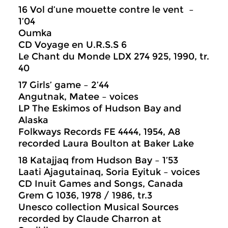
16 Vol d’une mouette contre le vent –
1’04
Oumka
CD Voyage en U.R.S.S 6
Le Chant du Monde LDX 274 925, 1990, tr.
40
17 Girls’ game – 2’44
Angutnak, Matee – voices
LP The Eskimos of Hudson Bay and
Alaska
Folkways Records FE 4444, 1954, A8
recorded Laura Boulton at Baker Lake
18 Katajjaq from Hudson Bay – 1’53
Laati Ajagutainaq, Soria Eyituk – voices
CD Inuit Games and Songs, Canada
Grem G 1036, 1978 / 1986, tr.3
Unesco collection Musical Sources
recorded by Claude Charron at