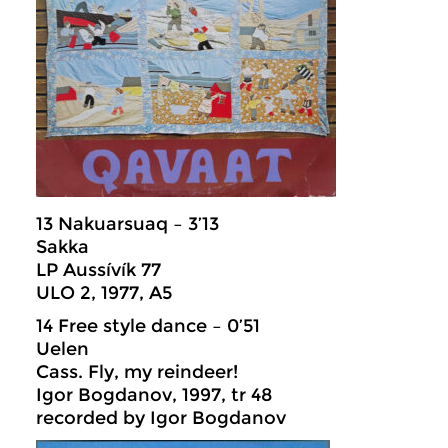
13 Nakuarsuaq – 3’13
Sakka
LP Aussívík 77
ULO 2, 1977, A5
14 Free style dance – 0’51
Uelen
Cass. Fly, my reindeer!
Igor Bogdanov, 1997, tr 48
recorded by Igor Bogdanov