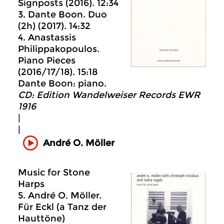
Signposts (2016). 12:34
3. Dante Boon. Duo
(2h) (2017). 14:32
4. Anastassis
Philippakopoulos.
Piano Pieces
(2016/17/18). 15:18
Dante Boon: piano.
CD: Edition Wandelweiser Records EWR
1916
|
|
André O. Möller
Music for Stone
Harps
5. André O. Möller.
Für Eckl (a Tanz der
Hauttöne)