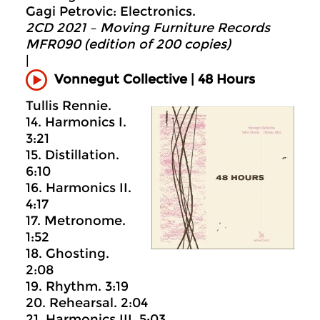
Gagi Petrovic: Electronics.
2CD 2021 – Moving Furniture Records
MFR090 (edition of 200 copies)
|
Vonnegut Collective | 48 Hours
Tullis Rennie.
14. Harmonics I.
3:21
15. Distillation.
6:10
16. Harmonics II.
4:17
17. Metronome.
1:52
18. Ghosting.
2:08
19. Rhythm. 3:19
20. Rehearsal. 2:04
21. Harmonics III. 5:03