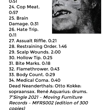
0:51
24. Cop Meat.
0:57
25. Brain
Damage. 0:31
26. Hate Trip.
0:11
27. Assualt Riffle. 0:21
28. Restraining Order. 1:46
29. Scalp Wounds. 2:00
30. Hollow Tip. 0:25
31. Bite Marks. 0:18
32. Flamethrower. 0:43
33. Body Count. 0:29
34. Medical Coma. 0:40
Dead Neanderthals: Otto Kokke:
sopraansax. René Aquarius: drums.
7”Single 2021 – Moving Furniture
Records –
MFRS002
(edition of 300
copies)