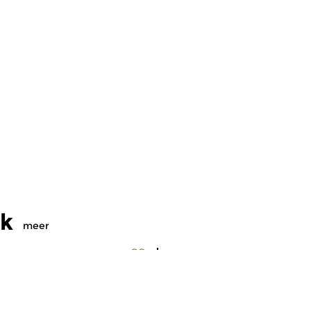
ek
meer
ud
Oud
meer info