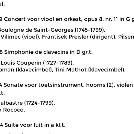
l.
9 Concert voor viool en orkest, opus 8, nr. 11 in G g
oulogne de Saint-Georges (1745-1799).
Vilímec (viool), Frantisek Preisler (dirigent), Pil
8 Simphonie de clavecins in D gr.t.
ouis Couperin (1727-1789).
man (klavecimbel), Tini Mathot (klavecimbel).
4 Sonate voor toetsinstrument, hoorns (2), violen (2
t.
albastre (1724-1799).
o Rococo.
4 Suite voor luit in a kl.t.