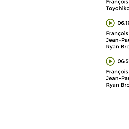
François
Toyohiko 
06:1
François
Jean-Pau
Ryan Bro
06:5
François
Jean-Pau
Ryan Bro