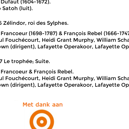
 Dufaut (1604-1672).
Satoh (luit).
6 Zélindor, roi des Sylphes.
 Francoeur (1698-1787) & François Rebel (1666-1747
l Fouchécourt, Heidi Grant Murphy, William Sch
wn (dirigent), Lafayette Operakoor, Lafayette Op
7 Le trophée; Suite.
 Francoeur & François Rebel.
l Fouchécourt, Heidi Grant Murphy, William Sch
wn (dirigent), Lafayette Operakoor, Lafayette Op