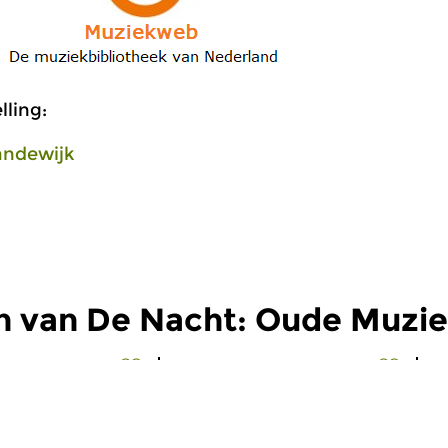
ling:
andewijk
n van De Nacht: Oude Muzi
Oud
O