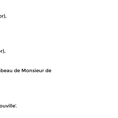
r),
r),
‘Tombeau de Monsieur de
uville’.