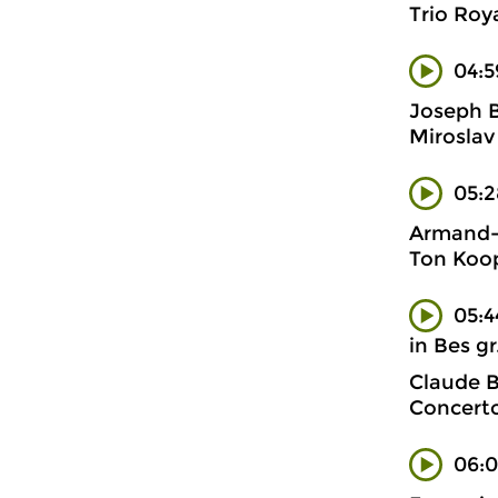
Trio Roya
04:5
Joseph B
Miroslav 
05:2
Armand-L
Ton Koop
05:4
in Bes gr.
Claude B
Concert
06:0