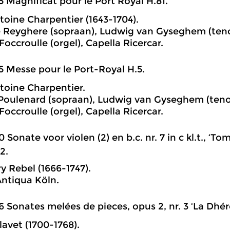
5 Magnificat pour le Port Royal H.81.
oine Charpentier (1643-1704).
 Reyghere (sopraan), Ludwig van Gyseghem (teno
occroulle (orgel), Capella Ricercar.
5 Messe pour le Port-Royal H.5.
oine Charpentier.
 Poulenard (sopraan), Ludwig van Gyseghem (teno
occroulle (orgel), Capella Ricercar.
0 Sonate voor violen (2) en b.c. nr. 7 in c kl.t., 
12.
y Rebel (1666-1747).
ntiqua Köln.
6 Sonates melées de pieces, opus 2, nr. 3 ‘La Dhéro
lavet (1700-1768).