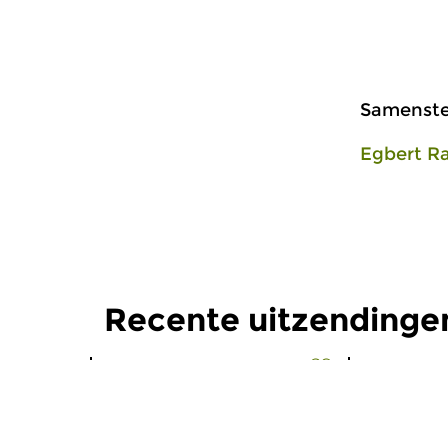
Samenstel
Egbert R
Recente uitzendinge
Oud
Oud