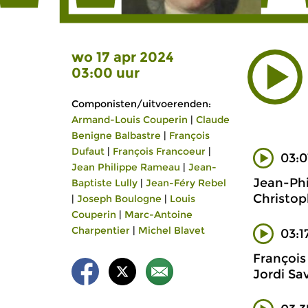
wo 17 apr 2024
03:00 uur
Componisten/uitvoerenden:
Armand-Louis Couperin
|
Claude
Benigne Balbastre
|
François
Dufaut
|
François Francoeur
|
03:0
Jean Philippe Rameau
|
Jean-
Jean-Phi
Baptiste Lully
|
Jean-Féry Rebel
Christop
|
Joseph Boulogne
|
Louis
Couperin
|
Marc-Antoine
Charpentier
|
Michel Blavet
03:1
François
Jordi Sav