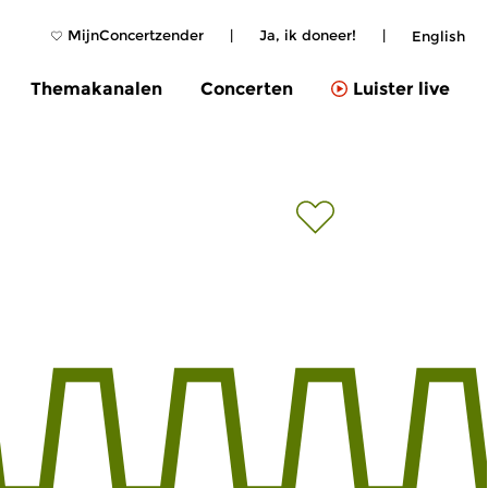
MijnConcertzender
|
Ja, ik doneer!
|
English
Themakanalen
Concerten
Luister live