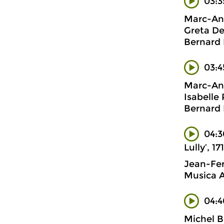
03:3
Marc-Ant
Greta De
Bernard F
03:4
Marc-Ant
Isabelle
Bernard F
04:3
Lully’, 17
Jean-Fer
Musica A
04:4
Michel B