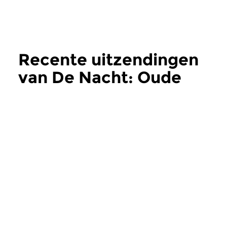
Recente uitzendingen
van De Nacht: Oude
Muziek
meer
Oud
Oud
De Nacht: Oude
De Nacht: Oud
Muziek
Muziek
wo 5 aug 2026 03:00 uur
wo 22 jul 2026 0
Werken van Gregorio Allegri,
Werken van Frencesc