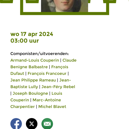
wo 17 apr 2024
03:00 uur
Componisten/uitvoerenden:
Armand-Louis Couperin
|
Claude
Benigne Balbastre
|
François
Dufaut
|
François Francoeur
|
Jean Philippe Rameau
|
Jean-
Baptiste Lully
|
Jean-Féry Rebel
|
Joseph Boulogne
|
Louis
Couperin
|
Marc-Antoine
Charpentier
|
Michel Blavet