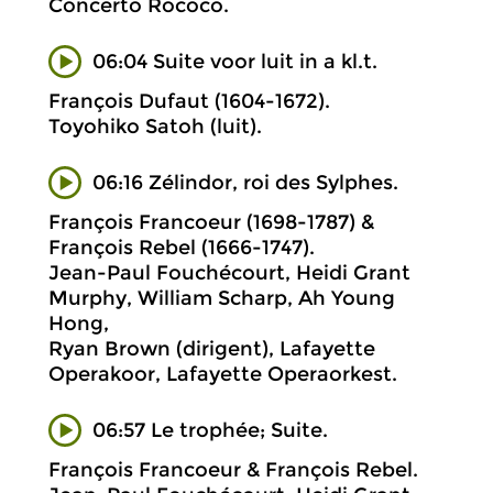
Concerto Rococo.
06:04 Suite voor luit in a kl.t.
François Dufaut (1604-1672).
Toyohiko Satoh (luit).
06:16 Zélindor, roi des Sylphes.
François Francoeur (1698-1787) &
François Rebel (1666-1747).
Jean-Paul Fouchécourt, Heidi Grant
Murphy, William Scharp, Ah Young
Hong,
Ryan Brown (dirigent), Lafayette
Operakoor, Lafayette Operaorkest.
06:57 Le trophée; Suite.
François Francoeur & François Rebel.