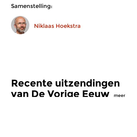
Samenstelling:
Niklaas Hoekstra
Recente uitzendingen
van De Vorige Eeuw
meer
Hedendaags
|
Eigentijdse muziek
Hedendaags
|
Eigent