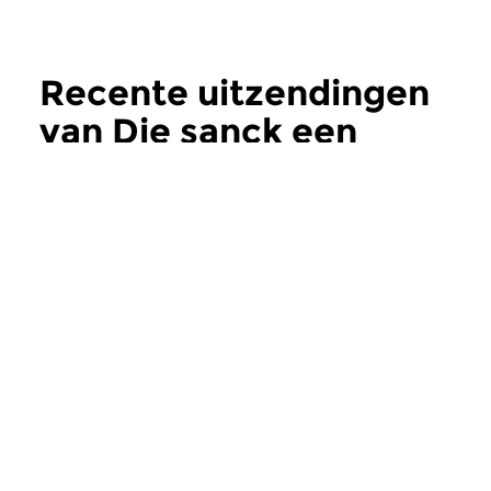
Recente uitzendingen
van Die sanck een
Liedt
meer
Klassiek
Klassiek
Die sanck een Liedt
Die sanck een 
zo 26 jul 2026 11:00 uur
zo 12 jul 2026 11:
Evert Jan Nagtegaal over Galina
Evert Jan Nagtegaal
Pavlovna Vishnevskaya
Handel’s Helden