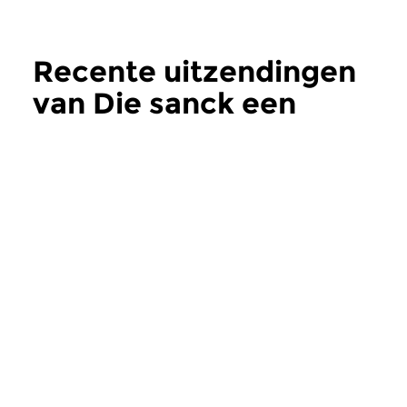
Recente uitzendingen
van Die sanck een
Liedt
meer
Klassiek
Klassiek
Die sanck een Liedt
Die sanck een 
zo 26 jul 2026 11:00 uur
zo 12 jul 2026 11:
Evert Jan Nagtegaal over Galina
Evert Jan Nagtegaal
Pavlovna Vishnevskaya
Handel’s Helden