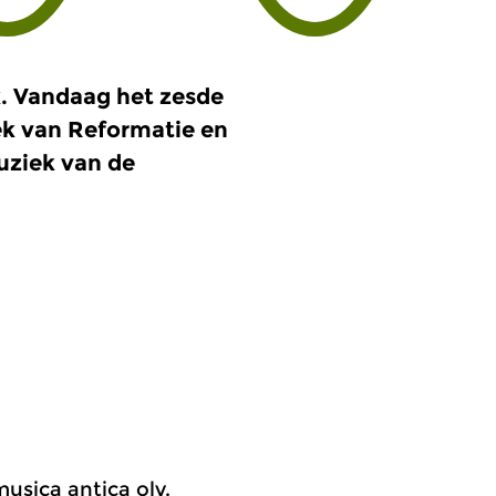
. Vandaag het zesde
ek van Reformatie en
uziek van de
usica antica olv.