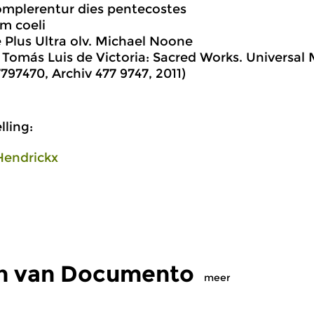
mplerentur dies pentecostes
m coeli
Plus Ultra olv. Michael Noone
 Tomás Luis de Victoria: Sacred Works. Universal 
97470, Archiv 477 9747, 2011)
ling:
Hendrickx
en van Documento
meer
eleeuwse muziek
Oud
|
Barok
O