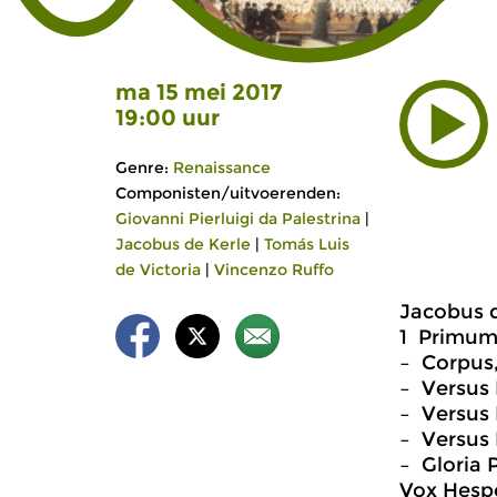
ma 15 mei 2017
19:00 uur
Genre:
Renaissance
Componisten/uitvoerenden:
Giovanni Pierluigi da Palestrina
|
Jacobus de Kerle
|
Tomás Luis
de Victoria
|
Vincenzo Ruffo
Jacobus d
1 Primum
– Corpus
– Versus 
– Versus I
– Versus I
– Gloria P
Vox Hespe