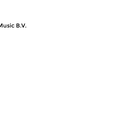
Music B.V.
ud
|
Renaissance
Oud
|
Renaissance