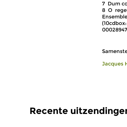
7 Dum co
8 O rege
Ensemble 
(10cdbox:
000289477
Samenstel
Jacques 
Recente uitzending
Oud
|
Barok
Oud
|
Midd