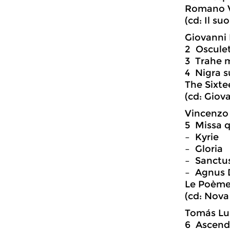
Romano V
(cd: Il su
Giovanni P
2 Oscule
3 Trahe m
4 Nigra 
The Sixte
(cd: Giov
Vincenzo 
5 Missa q
– Kyrie
– Gloria
– Sanctu
– Agnus 
Le Poème
(cd: Nova
Tomás Luis
6 Ascend