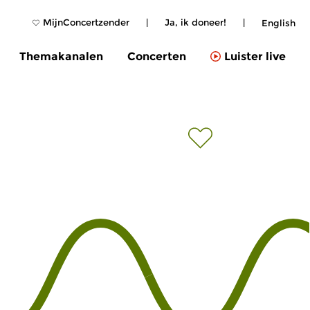
MijnConcertzender
|
Ja, ik doneer!
|
English
Themakanalen
Concerten
Luister live