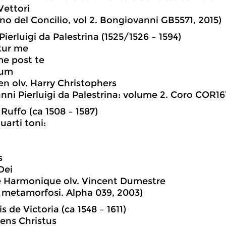
ettori
ono del Concilio, vol 2. Bongiovanni GB5571, 2015)
ierluigi da Palestrina (1525/1526 – 1594)
tur me
e post te
sum
en olv. Harry Christophers
anni Pierluigi da Palestrina: volume 2. Coro COR16
Ruffo (ca 1508 – 1587)
uarti toni:
s
Dei
 Harmonique olv. Vincent Dumestre
 metamorfosi. Alpha 039, 2003)
 de Victoria (ca 1548 – 1611)
ens Christus