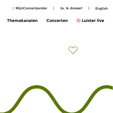
MijnConcertzender
|
Ja, ik doneer!
|
English
Themakanalen
Concerten
Luister live