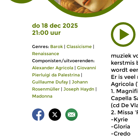
do 18 dec 2025
21:00 uur
Genres:
Barok
|
Classicisme
|
Renaissance
muziek vo
Componisten/uitvoerenden:
kerstmis 
Alexander Agricola
|
Giovanni
wordt een
Pierluigi da Palestrina
|
Er is vee
Guillaume Dufay
|
Johann
Agricola 
Rosenmüller
|
Joseph Haydn
|
1. Magnif
Madonna
Capella S
(cd De Vl
2. Missa ‘
-Kyrie
-Gloria
-Credo