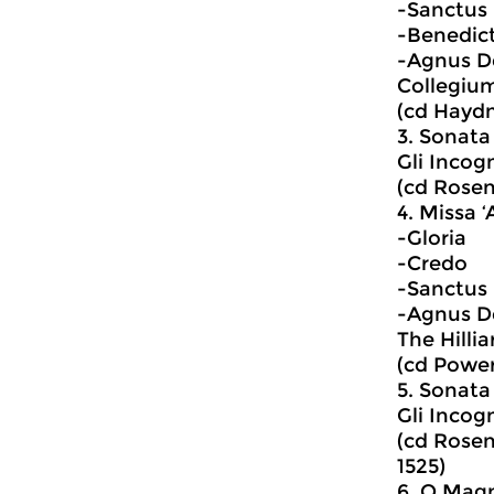
-Sanctus
-Benedic
-Agnus D
Collegium
(cd Hayd
3. Sonata
Gli Incog
(cd Rosen
4. Missa 
-Gloria
-Credo
-Sanctus
-Agnus D
The Hilli
(cd Power
5. Sonata
Gli Incog
(cd Rosen
1525)
6. O Mag