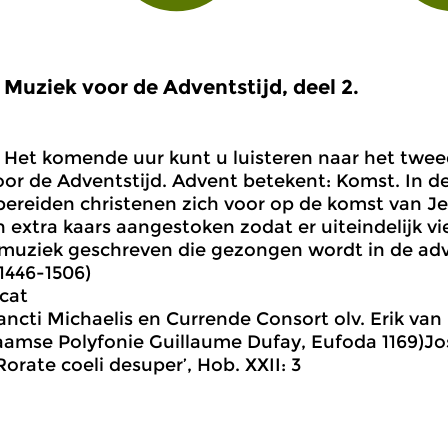
Muziek voor de Adventstijd, deel 2.
Het komende uur kunt u luisteren naar het tw
or de Adventstijd. Advent betekent: Komst. In d
bereiden christenen zich voor op de komst van Je
 extra kaars aangestoken zodat er uiteindelijk vi
l muziek geschreven die gezongen wordt in de ad
(1446-1506)
icat
ancti Michaelis en Currende Consort olv. Erik van
aamse Polyfonie Guillaume Dufay, Eufoda 1169)J
Rorate coeli desuper’, Hob. XXII: 3