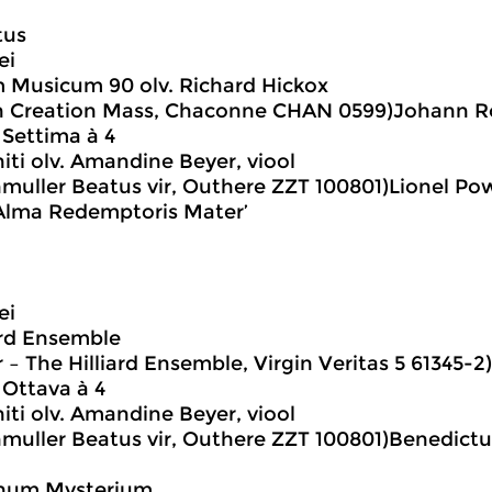
tus
ei
 Musicum 90 olv. Richard Hickox
n Creation Mass, Chaconne CHAN 0599)Johann Ro
 Settima à 4
niti olv. Amandine Beyer, viool
muller Beatus vir, Outhere ZZT 100801)Lionel Powe
‘Alma Redemptoris Mater’
ei
ard Ensemble
 – The Hilliard Ensemble, Virgin Veritas 5 61345
 Ottava à 4
niti olv. Amandine Beyer, viool
muller Beatus vir, Outhere ZZT 100801)Benedictus 
num Mysterium