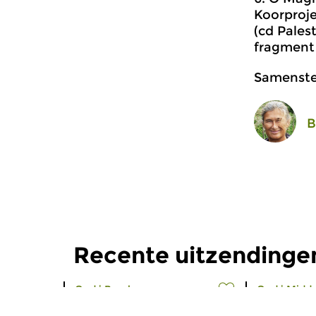
Koorproje
(cd Pales
fragment 
Samenstel
B
Recente uitzending
Oud
|
Barok
Oud
|
Midd