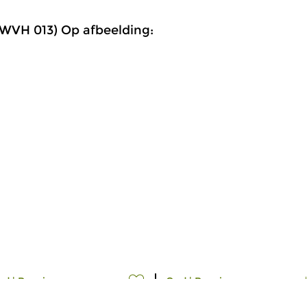
 WVH 013) Op afbeelding:
ud
|
Renaissance
Oud
|
Renaissance
meer info