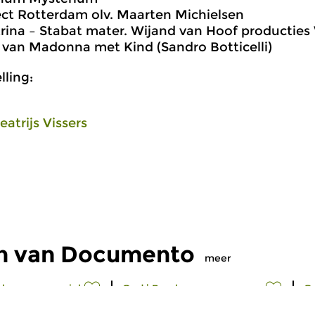
ct Rotterdam olv. Maarten Michielsen
trina – Stabat mater. Wijand van Hoof producties
van Madonna met Kind (Sandro Botticelli)
ling:
eatrijs Vissers
en van Documento
meer
eleeuwse muziek
Oud
|
Barok
O