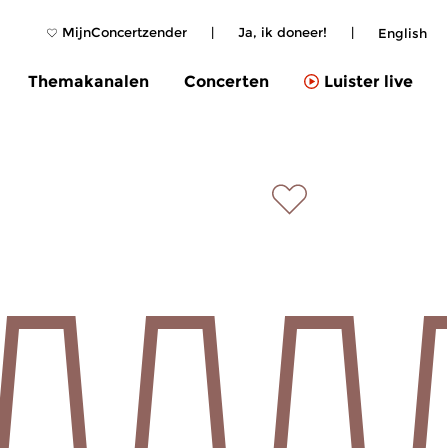
MijnConcertzender
|
Ja, ik doneer!
|
English
Themakanalen
Concerten
Luister live