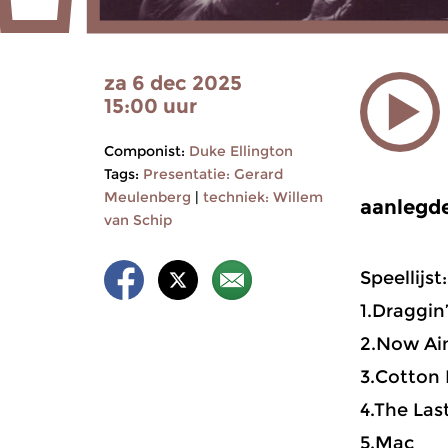
za 6 dec 2025
15:00 uur
Componist:
Duke Ellington
Tags:
Presentatie: Gerard
Meulenberg
|
techniek: Willem
aanlegde
van Schip
Speellijst:
1.Draggin
2.Now Ain
3.Cotton
4.The La
5.Mac