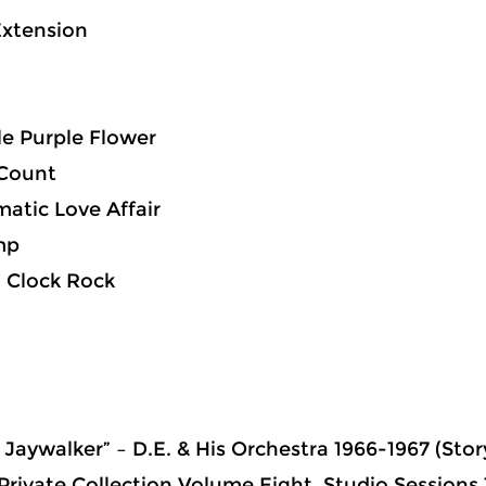
 Extension
tle Purple Flower
 Count
matic Love Affair
mp
’ Clock Rock
 Jaywalker” – D.E. & His Orchestra 1966-1967 (Story
 Private Collection Volume Eight Studio Sessions 1