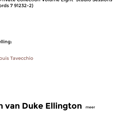
ords 7 91232-2)
ling:
ouis Tavecchio
 van Duke Ellington
meer