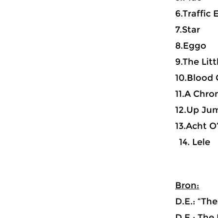
6.Traffic
7.Star
8.Eggo
9.The Lit
10.Blood
11.A Chro
12.Up Ju
13.Acht O
Lele
Bron:
D.E.: “The
D.E.: The