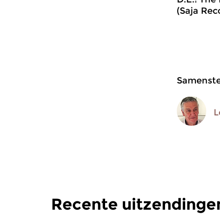
(Saja Rec
Samenstel
L
Recente uitzendingen