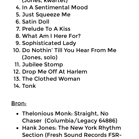
(Jones, kwartet)
In A Sentimental Mood
Just Squeeze Me
Satin Doll
Prelude To A Kiss
What Am I Here For?
Sophisticated Lady
Do Nothin’ Till You Hear From Me
(Jones, solo)
Jubilee Stomp
Drop Me Off At Harlem
The Clothed Woman
Tonk
Bron:
Thelonious Monk: Straight, No
Chaser (Columbia/Legacy 64886)
Hank Jones: The New York Rhythm
Section (Fresh Sound Records FSR-