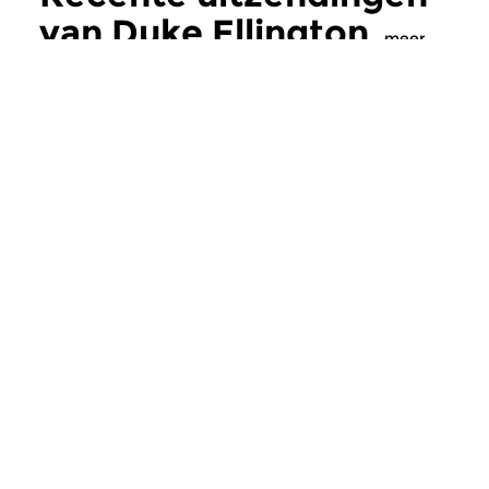
van Duke Ellington
meer
Jazz
|
Vocaal (jazz)
Jazz
|
Vocaal (jazz)
Duke Ellington
Duke Ellington
za 1 aug 2026 15:00 uur
za 18 jul 2026 15:
Orkestleider, componist en
Orkestleider, compo
pianist Duke Ellington (1899-
pianist Duke Ellingto
1974). Deel 305, met zanger Al...
1974). Deel 304, met 
Meer van
programmamaker