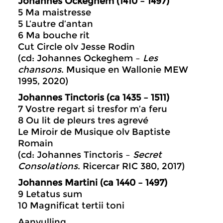
Johannes Ockeghem (1410 – 1497)
5 Ma maistresse
5 L’autre d’antan
6 Ma bouche rit
Cut Circle olv Jesse Rodin
(cd: Johannes Ockeghem –
Les
chansons
. Musique en Wallonie MEW
1995, 2020)
Johannes Tinctoris (ca 1435 – 1511)
7 Vostre regart si tresfor m’a feru
8 Ou lit de pleurs tres agrevé
Le Miroir de Musique olv Baptiste
Romain
(cd: Johannes Tinctoris –
Secret
Consolations
. Ricercar RIC 380, 2017)
Johannes Martini (ca 1440 – 1497)
9 Letatus sum
10 Magnificat tertii toni
Aanvulling