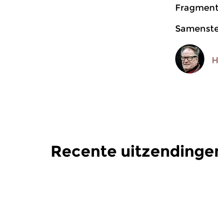
Fragment
Samenstel
H
Recente uitzendingen
Jazz
Jazz