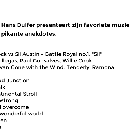
Hans Dulfer presenteert zijn favoriete muz
pikante anekdotes.
k vs Sil Austin – Battle Royal no.1, "Sil"
illegas, Paul Gonsalves, Willie Cook
 van Gone with the Wind, Tenderly, Ramona
d Junction
lk
tinental Stroll
mstrong
ll overcome
 wonderful world
een
a