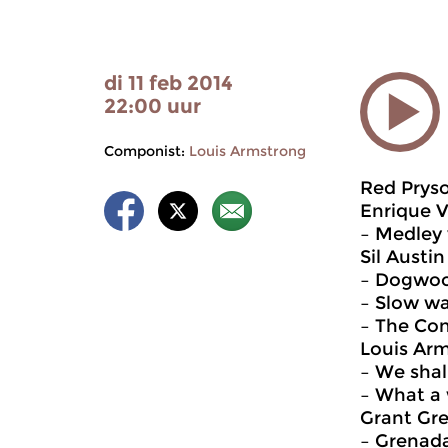
di 11 feb 2014
22:00 uur
Componist:
Louis Armstrong
Red Prysoc
Enrique V
– Medley
Sil Austin
– Dogwoo
– Slow wa
– The Con
Louis Ar
– We sha
– What a
Grant Gr
– Grenad