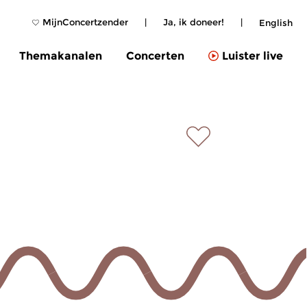
MijnConcertzender
|
Ja, ik doneer!
|
English
Themakanalen
Concerten
Luister live