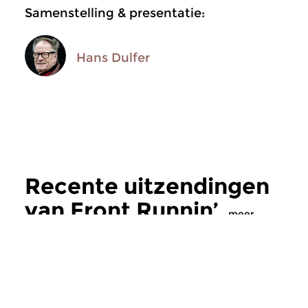
Samenstelling & presentatie:
Hans Dulfer
Recente uitzendingen
van Front Runnin’
meer
Jazz
Jazz