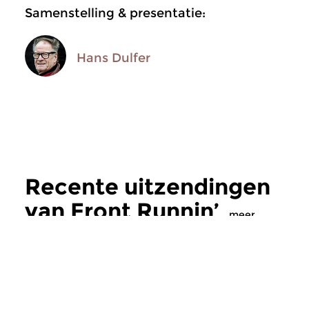
Samenstelling & presentatie:
Hans Dulfer
Recente uitzendingen
van Front Runnin’
meer
Jazz
Jazz