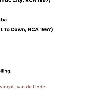
lantic City, RCA 1967)
mba
t To Dawn, RCA 1967)
ling:
rançois van de Linde