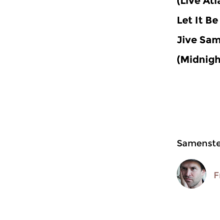
(Live At
Let It Be
Jive Sa
(Midnigh
Samenstel
F