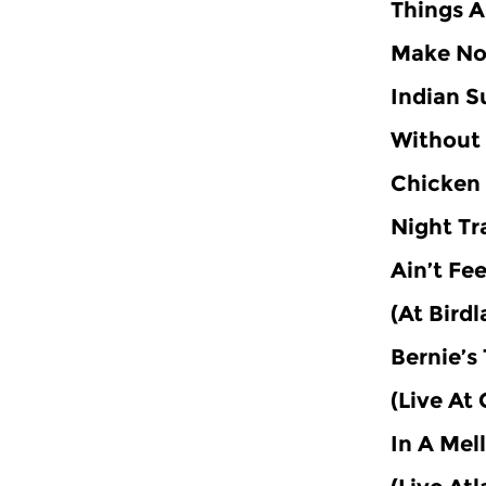
Things A
Make No
Indian 
Without
Chicken
Night Tr
Ain’t Fe
(At Birdl
Bernie’s
(Live At
In A Mel