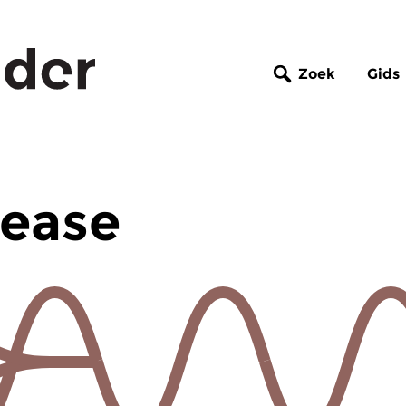
Zoek
Gids
rease