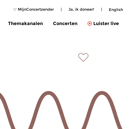
MijnConcertzender
|
Ja, ik doneer!
|
English
Themakanalen
Concerten
Luister live