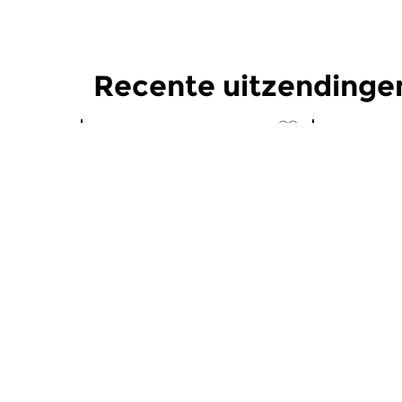
Recente uitzendinge
Jazz
Jazz
Groove & Grease
Groove 
za 16 aug 2025 16:00 uur
za 19 jul 
Soul Jazz vanaf de jaren ’50;
Soul Jazz va
Vandaag de allerlaatste
Eddy Louis
aflevering van het programma...
aflevering 