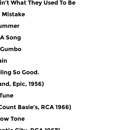
in’t What They Used To Be
 Mistake
Summer
 A Song
 Gumbo
ain
eling So Good.
and, Epic, 1956)
 Tune
 Count Basie’s, RCA 1966)
low Tone