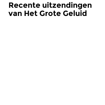
Recente uitzendingen
van Het Grote Geluid
meer
Jazz
Jazz
|
Blues
Het Grote Geluid
Het Grote Gelu
za 25 jul 2026 17:00 uur
za 27 jun 2026 17
Dit keer aandacht voor
Met muziek van de
drummer Jackie Mills (1922-
begenadigde trompet
2010), de explosieve drummer...
vocalist Oran ‘Hot Li