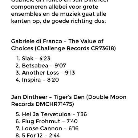
componeren allebei voor grote
ensembles en de muziek gaat alle
kanten op, de goede richting dus.
Gabriele di Franco – The Value of
Choices (Challenge Records CR73618)
Slak – 4’23
Betsabea – 9’07
Another Loss – 9’13
Inspira – 8’20
Jan Dintheer – Tiger’s Den (Double Moon
Records DMCHR71475)
Hei Ja Tervetuloa – 1’36
Flug Frohmut – 7’40
Loose Cannon – 6’16
5 For 12 – 2’44