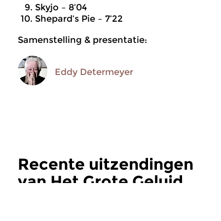
Skyjo – 8’04
Shepard’s Pie – 7’22
Samenstelling & presentatie:
Eddy Determeyer
Recente uitzendingen
van Het Grote Geluid
meer
Jazz
Jazz
|
Blues