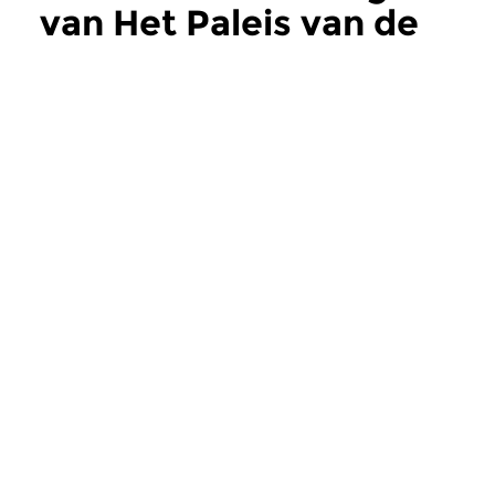
van Het Paleis van de
Weemoed
meer
Jazz
Jazz
Het Paleis van de
Het Paleis van
Weemoed
Weemoed
za 1 aug 2026 19:00 uur
za 25 jul 2026 19
Muzikaal Schatgraven. Met
Muzikaal schatgrav
een sprekende Frank Sinatra...
opgetogen crisisjare
Meer van