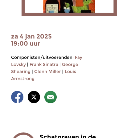
za 4 jan 2025
19:00 uur
Componisten/uitvoerenden:
Fay
Lovsky
|
Frank Sinatra
|
George
Shearing
|
Glenn Miller
|
Louis
Armstrong
Schatgraven in de