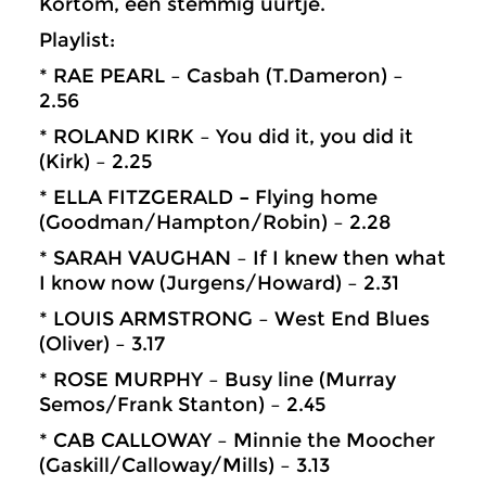
Kortom, een stemmig uurtje.
Playlist:
* RAE PEARL – Casbah (T.Dameron) –
2.56
* ROLAND KIRK – You did it, you did it
(Kirk) – 2.25
* ELLA FITZGERALD
–
Flying home
(Goodman/Hampton/Robin) – 2.28
* SARAH VAUGHAN – If I knew then what
I know now (Jurgens/Howard) – 2.31
* LOUIS ARMSTRONG – West End Blues
(Oliver) – 3.17
* ROSE MURPHY – Busy line (Murray
Semos/Frank Stanton) – 2.45
* CAB CALLOWAY – Minnie the Moocher
(Gaskill/Calloway/Mills) – 3.13