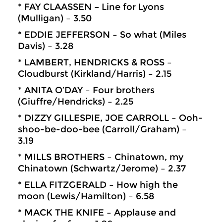
* FAY CLAASSEN
–
Line for Lyons
(Mulligan) – 3.50
* EDDIE JEFFERSON – So what (Miles
Davis) – 3.28
* LAMBERT, HENDRICKS & ROSS –
Cloudburst (Kirkland/Harris) – 2.15
* ANITA O’DAY – Four brothers
(Giuffre/Hendricks) – 2.25
* DIZZY GILLESPIE, JOE CARROLL – Ooh-
shoo-be-doo-bee (Carroll/Graham) –
3.19
* MILLS BROTHERS – Chinatown, my
Chinatown (Schwartz/Jerome) – 2.37
* ELLA FITZGERALD – How high the
moon (Lewis/Hamilton) – 6.58
* MACK THE KNIFE – Applause and