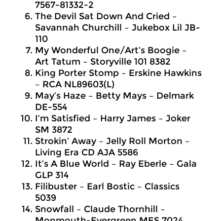
7567-81332-2
The Devil Sat Down And Cried –
Savannah Churchill – Jukebox Lil JB-
110
My Wonderful One/Art’s Boogie –
Art Tatum – Storyville 101 8382
King Porter Stomp – Erskine Hawkins
– RCA NL89603(L)
May’s Haze – Betty Mays – Delmark
DE-554
I’m Satisfied – Harry James – Joker
SM 3872
Strokin’ Away – Jelly Roll Morton –
Living Era CD AJA 5586
It’s A Blue World – Ray Eberle – Gala
GLP 314
Filibuster – Earl Bostic – Classics
5039
Snowfall – Claude Thornhill –
Monmouth-Evergreen MES 7024